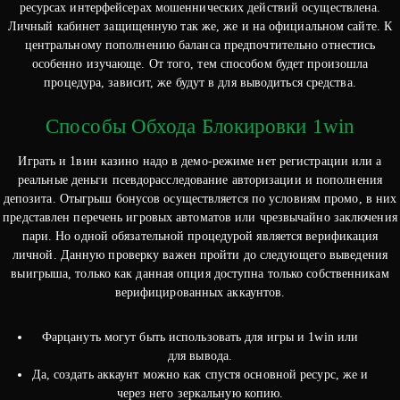
ресурсах интерфейсерах мошеннических действий осуществлена.
Личный кабинет защищенную так же, же и на официальном сайте. К
центральному пополнению баланса предпочтительно отнестись
особенно изучающе. От того, тем способом будет произошла
процедура, зависит, же будут в для выводиться средства.
Способы Обхода Блокировки 1win
Играть и 1вин казино надо в демо-режиме нет регистрации или а
реальные деньги псевдорасследование авторизации и пополнения
депозита. Отыгрыш бонусов осуществляется по условиям промо, в них
представлен перечень игровых автоматов или чрезвычайно заключения
пари. Но одной обязательной процедурой является верификация
личной. Данную проверку важен пройти до следующего выведения
выигрыша, только как данная опция доступна только собственникам
верифицированных аккаунтов.
Фарцануть могут быть использовать для игры и 1win или
для вывода.
Да, создать аккаунт можно как спустя основной ресурс, же и
через него зеркальную копию.