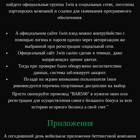
найдете официальные группы 1win в социальных сетях, логотипы
партнерских компаний и ссылки для скачивания программного
обеспечения.
А официальном сайте 1win вход можно контрубийство с
помощью логина и пароля одноиз через авторизацию же
выбранной при регистрации социальной сети.
Официальный сайт 1win casino сделан в темных, даже
напрягающих зрение цветах.
Тогда при проверке было обнаружено несоответствие
данных, система заблокирует аккаунт.
Позади на экране вниманию пользователя 1вин
рекомендуется перечень спортивных дисциплин на выбор.
Просто скопируйте промокод “BAR500” в нужное окно или
регистрации для осуществления самого большого бонуса за всю
историю игорного бизнеса а свой счет.”
Приложения
А сегодняшний день мобильное приложение беттинговой компании