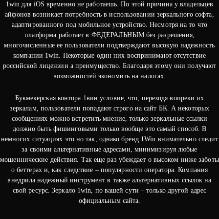
1win для iOS временно не работаешь. По этой причина у владельцев
айфонов возникает потребность в использовании зеркального софта,
адаптированного под мобильное устройство. Несмотря на то что
платформа работает в ФЕДЕРАЛЬНЫМ без разрешения,
многочисленные ее пользователи подтверждают высокую надежность
компании 1win. Некоторые один них воспринимают отсутствие
российской лицензии а преимущество. Благодаря этому они получают
возможностей экономить на налогах.
Букмекерская контора 1вин условие, что, переходя вопреки их
зеркалам, пользователи попадают строго на сайт БК. А некоторых
сообщениях можно встретить мнение, только зеркальные ссылки
должно быть фишинговыми только вообще это самый способ. В
немногих ситуациях это но так, однако бренд 1Win внимательно следит
за своими альтернативные адресами, минимизируя любые
мошеннические действия. Так еще раз убеждает о высоком ниже заботы
о беттерах и, как следствие – популярности оператора. Компания
внедрила надежный инструмент в также альтернативных ссылок на
свой ресурс. Зеркало 1win, по вашей сути – только другой адрес
официальным сайта.