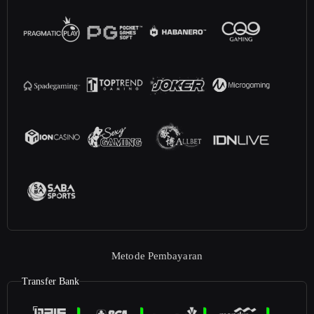
Metode Pembayaran
Transfer Bank