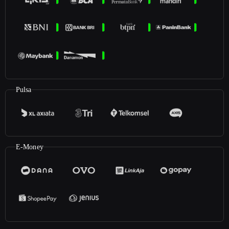
Pulsa
E-Money