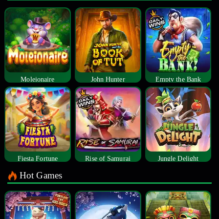
Moleionaire
John Hunter
Empty the Bank
Fiesta Fortune
Rise of Samurai
Jungle Delight
Hot Games