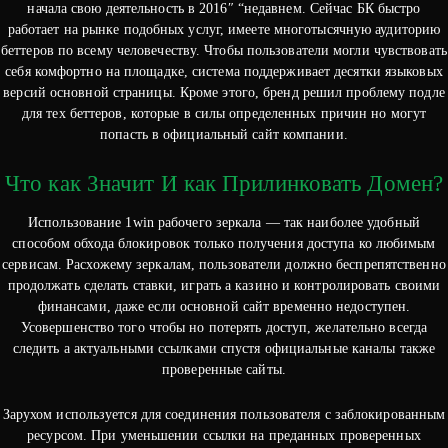
начала свою деятельность в 2016″ “недавнем. Сейчас БК быстро
работает на рынке подобных услуг, имеете многотысячную аудиторию
беттеров по всему человечеству. Чтобы пользователи могли чувствовать
себя комфортно на площадке, система поддерживает десятки языковых
версий основной страницы. Кроме этого, бренд решил проблему подле
для тех беттеров, которые в силы определенных причин но могут
попасть в официальный сайт компании.
Что как Значит И как Прилинковать Домен?
Использование 1win рабочего зеркала — так наиболее удобный
способом обхода блокировок только получения доступа ко любимым
сервисам. Расхожему зеркалам, пользователи должно беспрепятственно
продолжать сделать ставки, играть а казино и контролировать своими
финансами, даже если основной сайт временно недоступен.
Усовершенство того чтобы но потерять доступ, желательно всегда
следить а актуальными ссылками спустя официальные каналы также
проверенные сайты.
Зарухом используется для соединения пользователя с заблокированным
ресурсом. При уменьшении ссылки на преданных проверенных