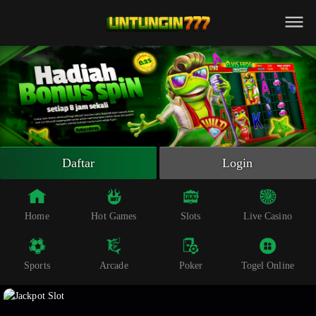
Beranda
Slot Online
Live Casino
Sportsbook
Arcade
Togel Online
Daftar
Login
Poker
Whatsapp
Home
Hot Games
Slots
Live Casino
Telegram
Sports
Arcade
Poker
Togel Online
Livechat