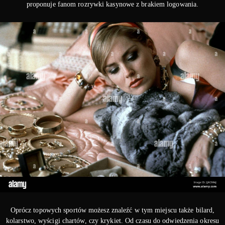
proponuje fanom rozrywki kasynowe z brakiem logowania.
Oprócz topowych sportów możesz znaleźć w tym miejscu także bilard,
kolarstwo, wyścigi chartów, czy krykiet. Od czasu do odwiedzenia okresu