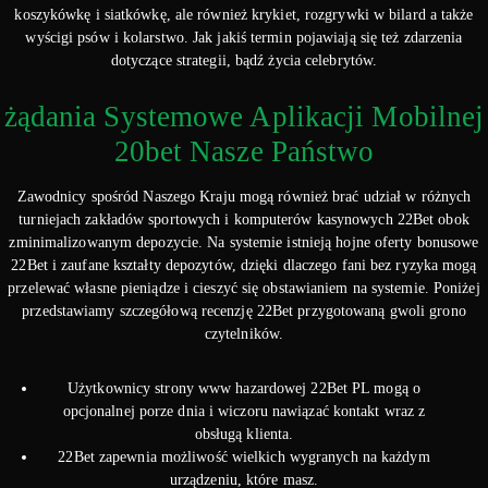
koszykówkę i siatkówkę, ale również krykiet, rozgrywki w bilard a także
wyścigi psów i kolarstwo. Jak jakiś termin pojawiają się też zdarzenia
dotyczące strategii, bądź życia celebrytów.
żądania Systemowe Aplikacji Mobilnej
20bet Nasze Państwo
Zawodnicy spośród Naszego Kraju mogą również brać udział w różnych
turniejach zakładów sportowych i komputerów kasynowych 22Bet obok
zminimalizowanym depozycie. Na systemie istnieją hojne oferty bonusowe
22Bet i zaufane kształty depozytów, dzięki dlaczego fani bez ryzyka mogą
przelewać własne pieniądze i cieszyć się obstawianiem na systemie. Poniżej
przedstawiamy szczegółową recenzję 22Bet przygotowaną gwoli grono
czytelników.
Użytkownicy strony www hazardowej 22Bet PL mogą o
opcjonalnej porze dnia i wiczoru nawiązać kontakt wraz z
obsługą klienta.
22Bet zapewnia możliwość wielkich wygranych na każdym
urządzeniu, które masz.