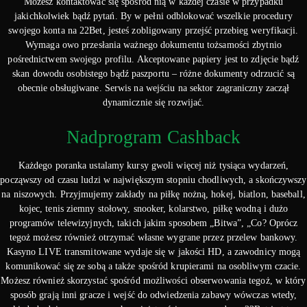
Możesz kontaktować się spośród nią w każdej czasie w przypadku
jakichkolwiek bądź pytań. By w pełni odblokować wszelkie procedury
swojego konta na 22Bet, jesteś zobligowany przejść przebieg weryfikacji.
Wymaga owo przesłania ważnego dokumentu tożsamości zbytnio
pośrednictwem swojego profilu. Akceptowane papiery jest to zdjęcie bądź
skan dowodu osobistego bądź paszportu – różne dokumenty odrzucić są
obecnie obsługiwane. Serwis na wejściu na sektor zagraniczny zaczął
dynamicznie się rozwijać.
Nadprogram Cashback
Każdego poranka ustalamy kursy gwoli więcej niż tysiąca wydarzeń,
począwszy od czasu ludzi w największym stopniu chodliwych, a skończywszy
na niszowych. Przyjmujemy zakłady na piłkę nożną, hokej, biatlon, baseball,
kojec, tenis ziemny stołowy, snooker, kolarstwo, piłkę wodną i dużo
programów telewizyjnych, takich jakim sposobem „Bitwa”, „Co? Oprócz
tegoż możesz również otrzymać własne wygrane przez przelew bankowy.
Kasyno LIVE transmitowane wydaje się w jakości HD, a zawodnicy mogą
komunikować się ze sobą a także spośród krupierami na osobliwym czacie.
Możesz również skorzystać spośród możliwości obserwowania tegoż, w który
sposób grają inni gracze i wejść do odwiedzenia zabawy wówczas wtedy,