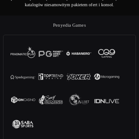
katalogów niesamowitym pakietem ofert i konsol.
Penyedia Games