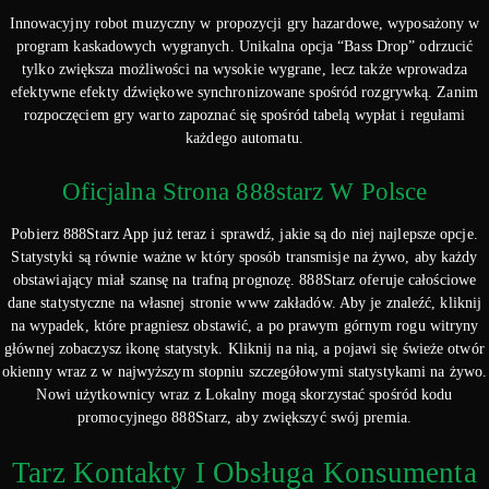
Innowacyjny robot muzyczny w propozycji gry hazardowe, wyposażony w
program kaskadowych wygranych. Unikalna opcja “Bass Drop” odrzucić
tylko zwiększa możliwości na wysokie wygrane, lecz także wprowadza
efektywne efekty dźwiękowe synchronizowane spośród rozgrywką. Zanim
rozpoczęciem gry warto zapoznać się spośród tabelą wypłat i regułami
każdego automatu.
Oficjalna Strona 888starz W Polsce
Pobierz 888Starz App już teraz i sprawdź, jakie są do niej najlepsze opcje.
Statystyki są równie ważne w który sposób transmisje na żywo, aby każdy
obstawiający miał szansę na trafną prognozę. 888Starz oferuje całościowe
dane statystyczne na własnej stronie www zakładów. Aby je znaleźć, kliknij
na wypadek, które pragniesz obstawić, a po prawym górnym rogu witryny
głównej zobaczysz ikonę statystyk. Kliknij na nią, a pojawi się świeże otwór
okienny wraz z w najwyższym stopniu szczegółowymi statystykami na żywo.
Nowi użytkownicy wraz z Lokalny mogą skorzystać spośród kodu
promocyjnego 888Starz, aby zwiększyć swój premia.
Tarz Kontakty I Obsługa Konsumenta