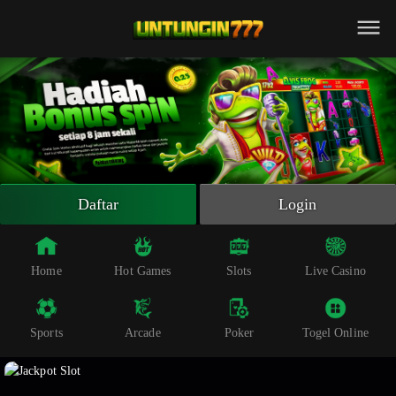
Beranda
Slot Online
Live Casino
Sportsbook
Arcade
Togel Online
Daftar
Login
Poker
Whatsapp
Home
Hot Games
Slots
Live Casino
Telegram
Sports
Arcade
Poker
Togel Online
Livechat