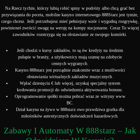
Na Rzecz tychże, którzy lubią robić spiny w podróży albo chcą grać bez
przywiązania do peceta, mobilne kasyno internetowego 888Starz jest tymże,
czego chcesz. Jeśli potrzebujesz mieć pełniejszy wzór i wygodną rozgrywkę,
powinieneś zwrócić uwagę na wersję na kompy stacjonarne. Coraz To więcej
zawodników rozstrzyga się na obstawianie ze swojego komórki.
Jeśli chodzi o kursy zakładów, to są ów kredyty na średnim
pułapie w branży, a użytkownicy mają szansę na zdobycie
cennych wygranych.
Kasyno 888starz jest porządnie znakomite wraz z możliwości
obstawiania wirtualnych zakładów muzycznych.
Wpłać dziesięciu € lub więcej, uzyskaj specjalny system
kodowania promocji do odwiedzenia aktywowania bonusu.
Oprogramowanie spółki można pobrać wraz ze witryny www
BC.
Dział kasyna na żywo w 888starz owo prawdziwa gratka dla
miłośników autentycznych doświadczeń hazardowych.
Zabawy I Automaty W 888starz – Jak