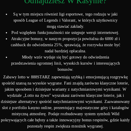
Odnajdziesz W Kasynie?
Są w tym miejscu również ligi esportowe, tego rodzaju w jaki
sposób League of Legends i Valorant, w których użytkownicy
mogą stawiać zakłady.
Pod względem funkcjonalności nie ustępuje wersji internetowej.
Atrakcyjne bonusy, w naszym propozycja powitalna do 6000 zł i
cashback do odwiedzenia 25%, sprawiają, że rozrywka może być
nadal bardziej opłacalna.
Młody wzór wydaje się być gotowy do odwiedzenia
przedstawienia ogromnej linii, wysokich kursów i interesujących
bonusów.
Zabawy lotto w 888STARZ zapewniają szybką i emocjonującą rozgrywkę
spośród szansą na wysokie wygrane. Fani znajdą zarówno klasyczne loterie,
jakim sposobem i dzisiejsze warianty z natychmiastowymi wynikami. W
wydziale „Lotto na żywo” wyszukasz zarówno klasyczne loterie, jak i
dzisiejsze alternatywy spośród natychmiastowymi wynikami. Zaawansowany
slot z portfolio kasyno online, prezentujący majestatyczne góry i katalogów
mistyczną atmosferę. Podaje rozbudowany system symboli Wild
pokrywających całe bębny a także innowacyjny bonus respinów, gdzie każdy
pozostały respin zwiększa mnożnik wygranej.