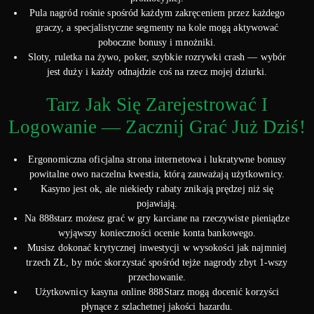
Pula nagród rośnie spośród każdym zakręceniem przez każdego
graczy, a specjalistyczne segmenty na kole mogą aktywować
poboczne bonusy i mnożniki.
Sloty, ruletka na żywo, poker, szybkie rozrywki crash — wybór
jest duży i każdy odnajdzie coś na rzecz mojej dziurki.
Tarz Jak Się Zarejestrować I
Logowanie — Zacznij Grać Już Dziś!
Ergonomiczna oficjalna strona internetowa i lukratywne bonusy
powitalne owo naczelna kwestia, którą zauważają użytkownicy.
Kasyno jest ok, ale niekiedy rabaty znikają prędzej niż się
pojawiają.
Na 888starz możesz grać w gry karciane na rzeczywiste pieniądze
wyjąwszy konieczności ocenie konta bankowego.
Musisz dokonać krytycznej inwestycji w wysokości jak najmniej
trzech ZŁ, by móc skorzystać spośród tejże nagrody zbyt 1-wszy
przechowanie.
Użytkownicy kasyna online 888Starz mogą docenić korzyści
płynące z szlachetnej jakości hazardu.