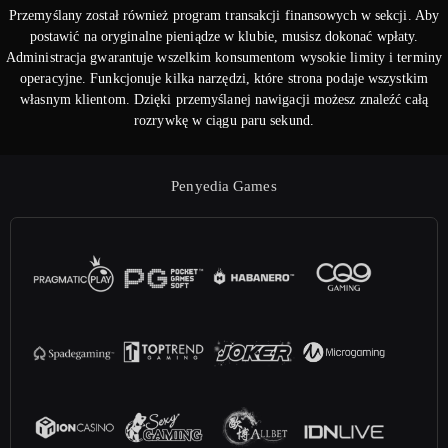
Przemyślany został również program transakcji finansowych w sekcji. Aby
postawić na oryginalne pieniądze w klubie, musisz dokonać wpłaty.
Administracja gwarantuje wszelkim konsumentom wysokie limity i terminy
operacyjne. Funkcjonuje kilka narzędzi, które strona podaje wszystkim
własnym klientom. Dzięki przemyślanej nawigacji możesz znaleźć całą
rozrywkę w ciągu paru sekund.
Penyedia Games