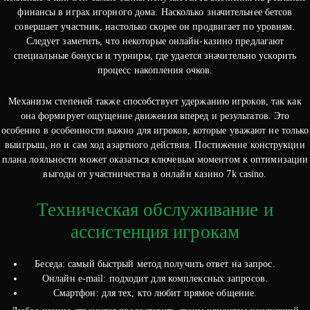
финансы в играх игорного дома. Насколько значительнее бетсов
совершает участник, настолько скорее он продвигает по уровням.
Следует заметить, что некоторые онлайн-казино предлагают
специальные бонусы и турниры, где удается значительно ускорить
процесс накопления очков.
Механизм степеней также способствует удержанию игроков, так как
она формирует ощущение движения вперед и результатов. Это
особенно в особенности важно для игроков, которые уважают не только
выигрыш, но и сам ход азартного действия. Постижение конструкции
плана лояльности может оказаться ключевым моментом к оптимизации
выгоды от участничества в онлайн казино 7k casino.
Техническая обслуживание и
ассистенция игрокам
Беседа: самый быстрый метод получить ответ на запрос.
Онлайн e-mail: подходит для комплексных запросов.
Смартфон: для тех, кто любит прямое общение.