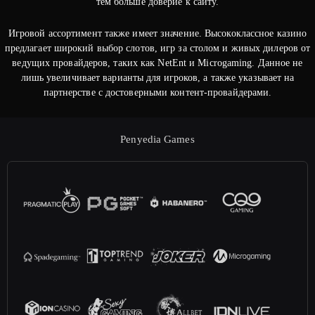
тем больше доверие к сайту.
Игровой ассортимент также имеет значение. Высококлассное казино
предлагает широкий выбор слотов, игр за столом и живых дилеров от
ведущих провайдеров, таких как NetEnt и Microgaming. Данное не
лишь увеличивает варианты для игроков, а также указывает на
партнерстве с достоверными контент-провайдерами.
Penyedia Games