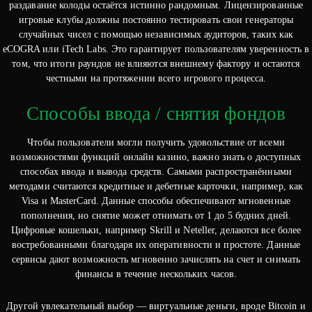
раздавание колоды остаётся истинно рандомным. Лицензированные
игровые клубы должны постоянно тестировать свои генераторы
случайных чисел с помощью независимых аудиторов, таких как
eCOGRA или iTech Labs. Это гарантирует пользователям уверенность в
том, что итоги раундов не влияются внешнему фактору и остаются
честными на протяжении всего игрового процесса.
Способы ввода / снятия фондов
Чтобы пользователи могли получить удовольствие от всеми
возможностями функций онлайн казино, важно знать о доступных
способах ввода и вывода средств. Самыми распространёнными
методами считаются кредитные и дебетные карточки, например, как
Visa и MasterCard. Данные способы обеспечивают мгновенные
пополнения, но снятие может отнимать от 1 до 5 будних дней.
Цифровые кошельки, например Skrill и Neteller, делаются все более
востребованными благодаря их оперативности и простоте. Данные
сервисы дают возможность мгновенно зачислять на счет и снимать
финансы в течение нескольких часов.
Другой увлекательный выбор — виртуальные деньги, вроде Bitcoin и