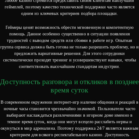
Любое казино стремится предоставить своим клиентам наилучший
геймплей, поэтому качество технической поддержки часто является
одним из ключевых критериев подбора площадки.
Геймеры ценят возможность обрести мгновенную и компетентную
помощь. Данное особенно существенно в ситуации появления
трудностей с выводом средств или сбоями в работе игр. Опытная
группа сервиса должна быть готова не только разрешить проблему, но и
предложить вариативные решения. Для этого сотрудники
систематически проходят тренинг и усовершенствуют навыки, чтобы
соответствовать высочайшим стандартам индустрии.
Доступность разговора и откликов в позднее
время суток
В современном окружении интернет-игр наличие общения и реакций в
ночные часы становится чрезвычайно значимой. Пользователи часто
выбирают наслаждаться развлечениями в игорном доме именно в
темное время суток, когда они могут всецело расслабить нервы и
окунуться в мир адреналина. Поэтому поддержка 24/7 является важным
критерием для всякого респектабельного казино. Доступность