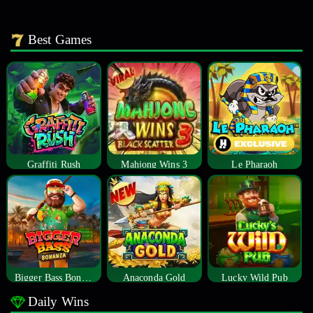
Best Games
Graffiti Rush
Mahjong Wins 3
Le Pharaoh
Bigger Bass Bonanza
Anaconda Gold
Lucky Wild Pub
Daily Wins