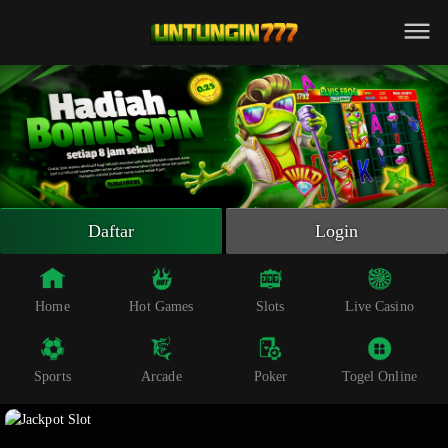
Beranda
Slot Online
Live Casino
Sportsbook
Arcade
Togel Online
Daftar
Login
Poker
Whatsapp
Home
Hot Games
Slots
Live Casino
Telegram
Sports
Arcade
Poker
Togel Online
Livechat