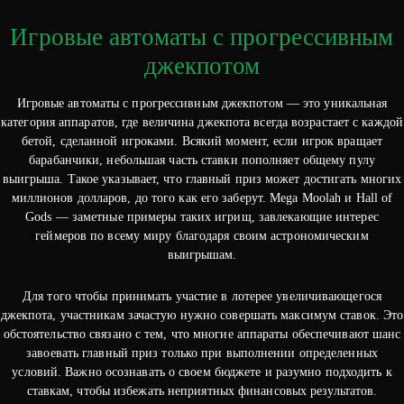
Игровые автоматы с прогрессивным
джекпотом
Игровые автоматы с прогрессивным джекпотом — это уникальная
категория аппаратов, где величина джекпота всегда возрастает с каждой
бетой, сделанной игроками. Всякий момент, если игрок вращает
барабанчики, небольшая часть ставки пополняет общему пулу
выигрыша. Такое указывает, что главный приз может достигать многих
миллионов долларов, до того как его заберут. Mega Moolah и Hall of
Gods — заметные примеры таких игрищ, завлекающие интерес
геймеров по всему миру благодаря своим астрономическим
выигрышам.
Для того чтобы принимать участие в лотерее увеличивающегося
джекпота, участникам зачастую нужно совершать максимум ставок. Это
обстоятельство связано с тем, что многие аппараты обеспечивают шанс
завоевать главный приз только при выполнении определенных
условий. Важно осознавать о своем бюджете и разумно подходить к
ставкам, чтобы избежать неприятных финансовых результатов.