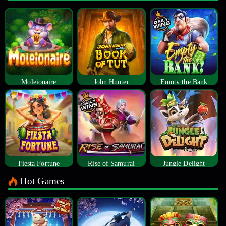
Moleionaire
John Hunter
Empty the Bank
Fiesta Fortune
Rise of Samurai
Jungle Delight
Hot Games