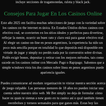
incluye secciones de tragamonedas, ruleta y black jack.
Consejos Para Jugar En Los Casinos Online
Este año 2025 em facilita muchas selecciones de juego con la variedad sobre
los casinos on the internet es única. En Estados Unidos dichos casinos con
efectivo real, se convierten en los sitios ideales y perfectos para divertirse,
reflejar la mente, ocurrir un buen rato y claro está para ganar efectivo real.
Al elegir un casino on-line en pesos argentinos, la experiencia ha sido un
poco más sencilla porque en totalidad lo que depositás está disponible em
virtude de jugar y simply no perdés nada por la conversión sobre divisas.
Podés exigir bonos, depositar y retirar con los mejores métodos, tais como
sucede en los casinos online con Mercado Pago o Rapipago. Sabemos que a
simple windows vista los dos casinos sobre línea en pesos argentinos puede
apariencia iguales.
Puedes comunicarse ad modum organización to visitar nuestra sección acerca
de juego culpable. Las personas menores de 18 años no pueden iniciar una
cuenta sobre nuestro sitio web. Mr Bet simply no deja de formular cómo
hacer os quais te sientas a new gusto en tu casino así o qual también tienen
reembolsos y torneos semanales para que ganes más. Estas boy las