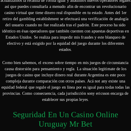
actualizamos la retahíla de forma igual y añadimos nuevos operadores legales
así que puedes consultarla a menudo afin de encontrar un revolucionario
casino virtual que tiene dinero real disponible en tu estado. Antes del 1er
retiro del gambling establishment se efectuará una verificación de analogía
del usuario cuando no fue realizada tras el padrón. Este proceso ha sido
idéntico en ésas operadores que también cuenten con apuestas deportivas en
Estados Unidos. Se realiza para impedir mis fraudes y este blanqueo de
efectivo y está exigido por la equidad del juego durante los diferentes
estados.
Como bien sabemos, el exceso sobre tiempo en mis juegos de circunstancia
causa distorsión para pensamiento y regla. La situación legitimate de los
juegos de casino que incluye dinero real durante Argentina es este poco
compleja durante comparación con otros países. Acá not any existe una
equidad federal que regule el juego en línea por es igual para todas todas las
provincias. Como consecuencia, cada jurisdicción sony ericsson encarga de
establecer sus propias leyes.
Seguridad En Un Casino Online
Uruguay Mr Bet