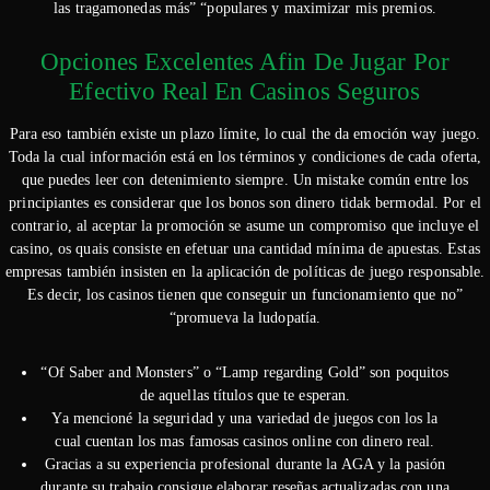
las tragamonedas más” “populares y maximizar mis premios.
Opciones Excelentes Afin De Jugar Por
Efectivo Real En Casinos Seguros
Para eso también existe un plazo límite, lo cual the da emoción way juego.
Toda la cual información está en los términos y condiciones de cada oferta,
que puedes leer con detenimiento siempre. Un mistake común entre los
principiantes es considerar que los bonos son dinero tidak bermodal. Por el
contrario, al aceptar la promoción se asume un compromiso que incluye el
casino, os quais consiste en efetuar una cantidad mínima de apuestas. Estas
empresas también insisten en la aplicación de políticas de juego responsable.
Es decir, los casinos tienen que conseguir un funcionamiento que no”
“promueva la ludopatía.
“Of Saber and Monsters” o “Lamp regarding Gold” son poquitos
de aquellas títulos que te esperan.
Ya mencioné la seguridad y una variedad de juegos con los la
cual cuentan los mas famosas casinos online con dinero real.
Gracias a su experiencia profesional durante la AGA y la pasión
durante su trabajo consigue elaborar reseñas actualizadas con una