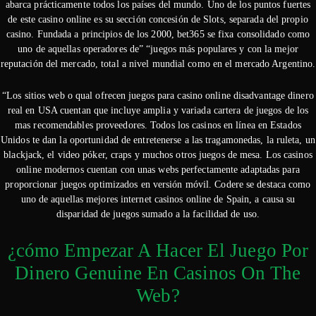
abarca prácticamente todos los países del mundo. Uno de los puntos fuertes
de este casino online es su sección concesión de Slots, separada del propio
casino. Fundada a principios de los 2000, bet365 se fixa consolidado como
uno de aquellas operadores de” “juegos más populares y con la mejor
reputación del mercado, total a nivel mundial como en el mercado Argentino.
“Los sitios web o qual ofrecen juegos para casino online disadvantage dinero
real en USA cuentan que incluye amplia y variada cartera de juegos de los
mas recomendables proveedores. Todos los casinos en línea en Estados
Unidos te dan la oportunidad de entretenerse a las tragamonedas, la ruleta, un
blackjack, el video póker, craps y muchos otros juegos de mesa. Los casinos
online modernos cuentan con unas webs perfectamente adaptadas para
proporcionar juegos optimizados en versión móvil. Codere se destaca como
uno de aquellas mejores internet casinos online de Spain, a causa su
disparidad de juegos sumado a la facilidad de uso.
¿cómo Empezar A Hacer El Juego Por
Dinero Genuine En Casinos On The
Web?