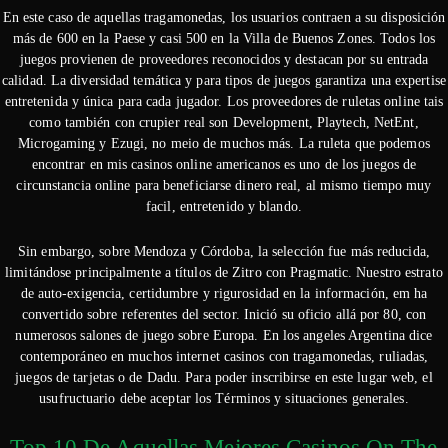
En este caso de aquellas tragamonedas, los usuarios contraen a su disposición
más de 600 en la Paese y casi 500 en la Villa de Buenos Zones. Todos los
juegos provienen de proveedores reconocidos y destacan por su entrada
calidad. La diversidad temática y para tipos de juegos garantiza una expertise
entretenida y única para cada jugador. Los proveedores de ruletas online tais
como también con crupier real son Development, Playtech, NetEnt,
Microgaming y Ezugi, no meio de muchos más. La ruleta que podemos
encontrar en mis casinos online americanos es uno de los juegos de
circunstancia online para beneficiarse dinero real, al mismo tiempo muy
facil, entretenido y blando.
Sin embargo, sobre Mendoza y Córdoba, la selección fue más reducida,
limitándose principalmente a títulos de Zitro con Pragmatic. Nuestro estrato
de auto-exigencia, certidumbre y rigurosidad en la información, em ha
convertido sobre referentes del sector. Inició su oficio allá por 80, con
numerosos salones de juego sobre Europa. En los angeles Argentina dice
contemporáneo en muchos internet casinos con tragamonedas, ruliadas,
juegos de tarjetas o de Dadu. Para poder inscribirse en este lugar web, el
usufructuario debe aceptar los Términos y situaciones generales.
Top 10 De Aquellas Mejores Casinos On The