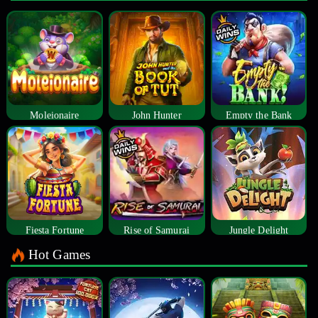
Moleionaire
John Hunter
Empty the Bank
Fiesta Fortune
Rise of Samurai
Jungle Delight
Hot Games