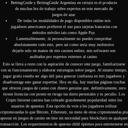
BettingGuide y BettingGuide Argentina en certain es el producto
de muchas hrs de trabajo sobre expertos en este mercado de
juegos de azar.
De todas las modalidades de pago disponibles online mis
jugadores americanos prefieren el uso para tarjetas bancarias con
métodos móviles tais como Apple Pay.
Lamentablemente, tú personalmente no puedes comprobar
absolutamente todo esto, pero asi como sería muy inofensivo
dejarlo solo en manos de mis casinos online, mis softwares son
auditados por expertos externos al casino.
Esto se lleva a resto con la aspiración de conocer este juego, familiarizarse
con su funcionamiento y elaborar estrategias sobre juegos. Al mismo tiempo,
jugar gratis resulta ser algo útil para generar confianza en mis jugadores y
disadvantage esto ganar expertise. Hoy en día, hay muchas páginas truchas
que ofrecen juegos de casino con dinero genuine que, definitivamente, zero
tienen licencias con ponen en riesgo tus datos personales y tu peculio. Los
Cripto Internet casinos han cobrado grandemente popularidad entre los
usuarios de apuestas. Esta opción da voie a los jugadores utilizar
criptomonedas lo que Bitcoin, Ethereum, no meio de otras criptomonedas pra
apostar en juegos de casino on-line sin necesidad para blockchain en qualquer
transacción. Los requerimientos de apuesta child óptimos para entretenerse en