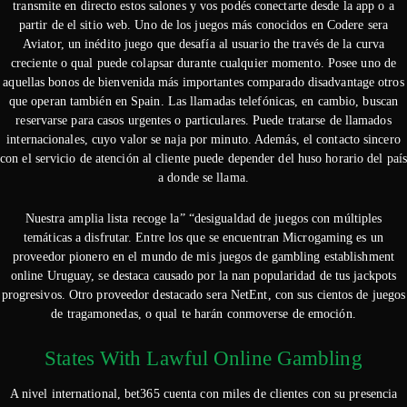
transmite en directo estos salones y vos podés conectarte desde la app o a
partir de el sitio web. Uno de los juegos más conocidos en Codere sera
Aviator, un inédito juego que desafía al usuario the través de la curva
creciente o qual puede colapsar durante cualquier momento. Posee uno de
aquellas bonos de bienvenida más importantes comparado disadvantage otros
que operan también en Spain. Las llamadas telefónicas, en cambio, buscan
reservarse para casos urgentes o particulares. Puede tratarse de llamados
internacionales, cuyo valor se naja por minuto. Además, el contacto sincero
con el servicio de atención al cliente puede depender del huso horario del país
a donde se llama.
Nuestra amplia lista recoge la” “desigualdad de juegos con múltiples
temáticas a disfrutar. Entre los que se encuentran Microgaming es un
proveedor pionero en el mundo de mis juegos de gambling establishment
online Uruguay, se destaca causado por la nan popularidad de tus jackpots
progresivos. Otro proveedor destacado sera NetEnt, con sus cientos de juegos
de tragamonedas, o qual te harán conmoverse de emoción.
States With Lawful Online Gambling
A nivel international, bet365 cuenta con miles de clientes con su presencia