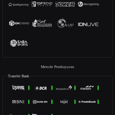
Metode Pembayaran
Transfer Bank