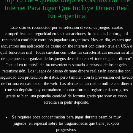
Internet Para Jugar Que Incluye Dinero Real
En Argentina
Este sitio es reconocido por su selección diversa de juegos, cuotas
competitivas con seguridad en las transacciones, lo os quais le otorga mi
reputación confiable entre los jugadores argentinos. Hoy en día, es raro que
encuentres una aplicación de casino on the internet con dinero true en USA o
qual funciones mal. Todas cuentan con todas las características necesarias afin
de que puedas organizar de los juegos de casino em virtude de ganar dinero”
“actual en tu móvil sin inconvenientes sumado a retrasos de los angeles
retransmisión. Los juegos de casino durante dinero real están asociados con
seguridad con protección de datos, pero también con la prevención del lavado
de fortuna en casinos on the web. Las ofertas en un casino online con dinero
true sin depósito boy normalmente bonos durante registro e tienen giros
gratis to bien una pequeña cantidad de fortuna gratis que sony ericsson
acredita sin pedir depósito.
Se requiere poca concentración para jugar durante premios muy
jugosos, en especial sobre las tragamonedas que tiene jackpots
progresivos.