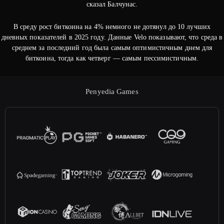
сказал Балчунас.
В среду рост биткоина на 4% немного не дотянул до 10 лучших
дневных показателей в 2025 году. Данные Velo показывают, что среда в
среднем за последний год была самым оптимистичным днем ​​для
биткоина, тогда как четверг — самым пессимистичным.
Penyedia Games