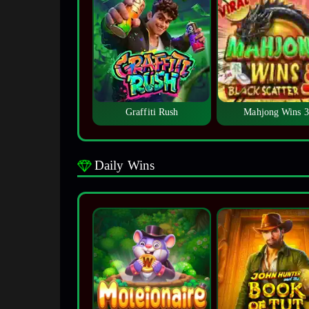
Graffiti Rush
Mahjong Wins 3
Daily Wins