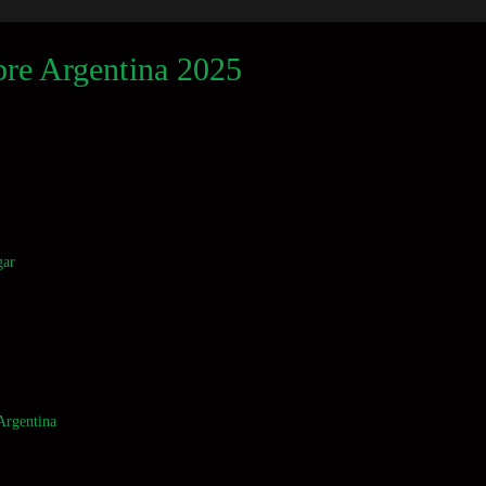
re Argentina 2025
gar
Argentina