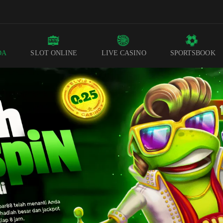
DA
SLOT ONLINE
LIVE CASINO
SPORTSBOOK