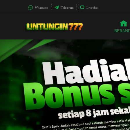
Whatsapp
Telegram
Livechat
BERAN