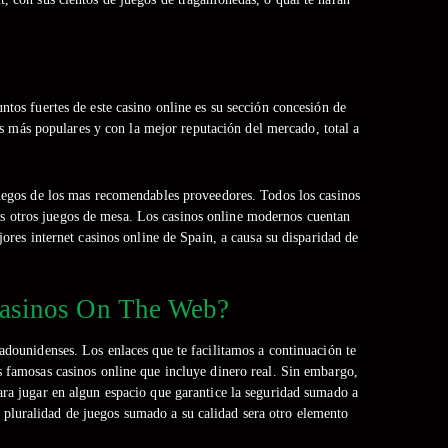
ntos fuertes de este casino online es su sección concesión de
s más populares y con la mejor reputación del mercado, total a
juegos de los mas recomendables proveedores. Todos los casinos
hos otros juegos de mesa. Los casinos online modernos cuentan
es internet casinos online de Spain, a causa su disparidad de
Casinos On The Web?
adounidenses. Los enlaces que te facilitamos a continuación te
s famosas casinos online que incluye dinero real. Sin embargo,
ara jugar en algun espacio que garantice la seguridad sumado a
a pluralidad de juegos sumado a su calidad sera otro elemento