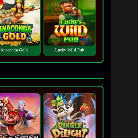
Anaconda Gold
Lucky Wild Pub