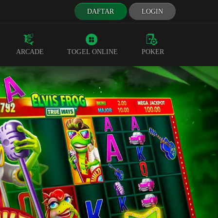
DAFTAR
LOGIN
ARCADE
TOGEL ONLINE
POKER