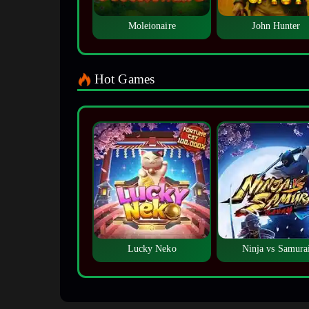
Moleionaire
John Hunter
Hot Games
Lucky Neko
Ninja vs Samura