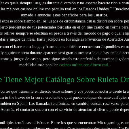
 os quais siempre juegues durante diversión y no esperar hacerte rico a costa
las mejores casinos online con peculio real en los Estados Unidos.” “[newline
sumado a anunciar estos beneficios para los usuarios.
exceso sobre tiempo en los juegos de circunstancia causa distorsión sobre pe
ierto porcentaje de tus potenciales pérdidas en el on line casino en forma para
s retiros siempre se efectúan en pesos a través del método de pago o qual elij
s y juegos de mesa, hasta jackpots en los angeles Provincia de Acertados Air
 como el baccarat o luogo y banca que también se encuentran disponibles en nu
ly siguiente carta durante aparecer será gran o menor a la que hay en la direcc
apuestas y juegos de casino, pero sigue siendo este preferido de muchos jugad
modalidad más popular
casinos online con dinero real
.
 Tiene Mejor Catálogo Sobre Ruleta O
 cortes que transmite en directo estos salones y vos podés conectarte desde la 
usuario the través de la curva creciente o qual puede colapsar durante cualqui
bién en Spain. Las llamadas telefónicas, en cambio, buscan reservarse para c
 Además, el contacto sincero con el servicio de atención al cliente puede depe
 múltiples temáticas a disfrutar. Entre los que se encuentran Microgaming es
popularidad de tus jackpots progresivos. Otro proveedor destacado sera NetEn