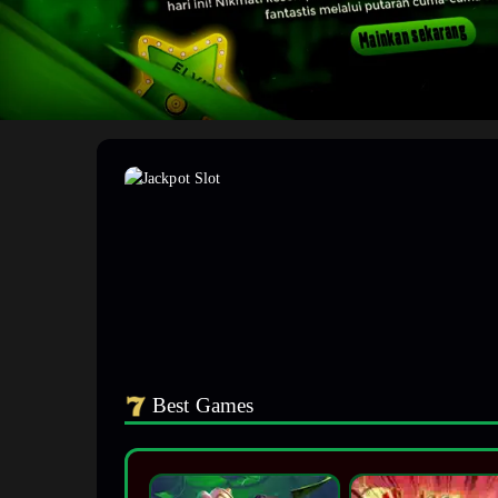
Best Games