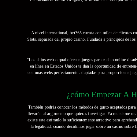
A nivel international, bet365 cuenta con miles de clientes c
Slots, separada del propio casino. Fundada a principios de lo
“Los sitios web o qual ofrecen juegos para casino online disa
en línea en Estados Unidos te dan la oportunidad de entreten
con unas webs perfectamente adaptadas para proporcionar jueg
¿cómo Empezar A Ha
También podrás conocer los métodos de gusto aceptados para dep
llevarán al argomento que quieras investigar. Ya mencioné una
existe este estímulo lo suficientemente atractivo para aprehe
la legalidad, cuando decidimos jugar sobre un casino sobre l