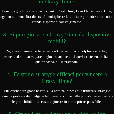
in Crazy Time?
I quattro giochi bonus sono Pachinko, Cash Hunt, Coin Flip e Crazy Time,
ognuno con modalità diverse di moltiplicare le vincite e garantire momenti di
grande suspense e coinvolgimento.
3. Si può giocare a Crazy Time da dispositivi
mobili?
Sì, Crazy Time è perfettamente ottimizzato per smartphone e tablet,
permettendo di partecipare al gioco ovunque ci si trovi mantenendo alta la
qualità visiva e l’interattività.
4. Esistono strategie efficaci per vincere a
Crazy Time?
Pur essendo un gioco basato sulla fortuna, è possibile utilizzare strategie
come la gestione del budget e la diversificazione delle puntate per aumentare
le probabilità di successo e giocare in modo più responsabile.