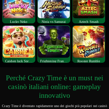
Lucky Neko
Ninja vs Samurai
Aztech Smash
Caishen luck Spread
Frightening Frankie
Rooster Rumble
Perché Crazy Time è un must nei
casinò italiani online: gameplay
innovativo
Crazy Time è diventato rapidamente uno dei giochi più popolari nei casinò