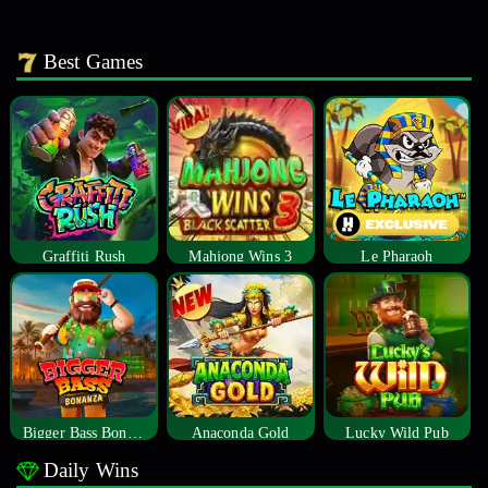
Best Games
Graffiti Rush
Mahjong Wins 3
Le Pharaoh
Bigger Bass Bonanza
Anaconda Gold
Lucky Wild Pub
Daily Wins