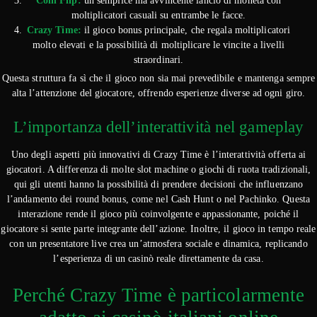
Coin Flip:
un semplice ma avvincente lancio di moneta con
moltiplicatori casuali su entrambe le facce.
Crazy Time:
il gioco bonus principale, che regala moltiplicatori
molto elevati e la possibilità di moltiplicare le vincite a livelli
straordinari.
Questa struttura fa sì che il gioco non sia mai prevedibile e mantenga sempre
alta l’attenzione del giocatore, offrendo esperienze diverse ad ogni giro.
L’importanza dell’interattività nel gameplay
Uno degli aspetti più innovativi di Crazy Time è l’interattività offerta ai
giocatori. A differenza di molte slot machine o giochi di ruota tradizionali,
qui gli utenti hanno la possibilità di prendere decisioni che influenzano
l’andamento dei round bonus, come nel Cash Hunt o nel Pachinko. Questa
interazione rende il gioco più coinvolgente e appassionante, poiché il
giocatore si sente parte integrante dell’azione. Inoltre, il gioco in tempo reale
con un presentatore live crea un’atmosfera sociale e dinamica, replicando
l’esperienza di un casinò reale direttamente da casa.
Perché Crazy Time è particolarmente