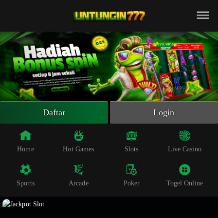
Beranda
Slot Online
Live Casino
Sportsbook
Arcade
Togel Online
Daftar
Login
Poker
Whatsapp
Home
Hot Games
Slots
Live Casino
Telegram
Sports
Arcade
Poker
Togel Online
Livechat