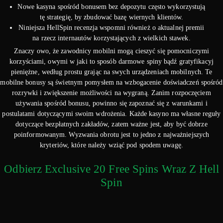
Nowe kasyna spośród bonusem bez depozytu często wykorzystują
tę strategię, by zbudować bazę wiernych klientów.
Niniejsza HellSpin recenzja wspomni również o aktualnej premii
na rzecz internautów korzystających z wielkich stawek.
Znaczy owo, że zawodnicy mobilni mogą cieszyć się pomocniczymi
korzyściami, owymi w jaki to sposób darmowe spiny bądź gratyfikacyj
pieniężne, według prostu grając na swych urządzeniach mobilnych. Te
mobilne bonusy są świetnym pomysłem na wzbogacenie doświadczeń spośród
rozrywki i zwiększenie możliwości na wygraną. Zanim rozpoczęciem
używania spośród bonusu, powinno się zapoznać się z warunkami i
postulatami dotyczącymi swoim wdrożenia. Każde kasyno ma własne reguły
dotyczące bezpłatnych zakładów, zatem ważne jest, aby być dobrze
poinformowanym. Wyzwania obrotu jest to jedno z najważniejszych
kryteriów, które należy wziąć pod spodem uwagę.
Odbierz Exclusive 20 Free Spins Wraz Z Hell
Spin