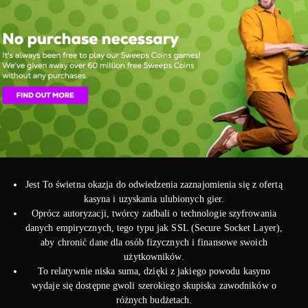
Jest To świetna okazja do odwiedzenia zaznajomienia się z ofertą
kasyna i uzyskania ulubionych gier.
Oprócz autoryzacji, twórcy zadbali o technologie szyfrowania
danych empirycznych, tego typu jak SSL (Secure Socket Layer),
aby chronić dane dla osób fizycznych i finansowe swoich
użytkowników.
To relatywnie niska suma, dzięki z jakiego powodu kasyno
wydaje się dostępne gwoli szerokiego skupiska zawodników o
różnych budżetach.