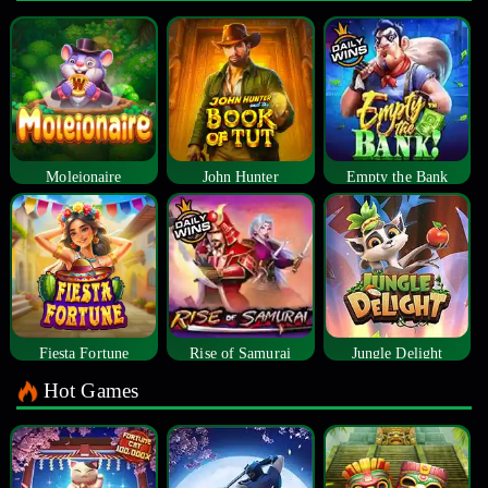
Moleionaire
John Hunter
Empty the Bank
Fiesta Fortune
Rise of Samurai
Jungle Delight
Hot Games