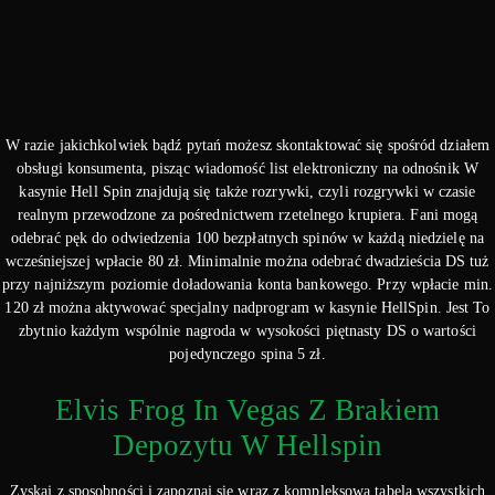
W razie jakichkolwiek bądź pytań możesz skontaktować się spośród działem
obsługi konsumenta, pisząc wiadomość list elektroniczny na odnośnik W
kasynie Hell Spin znajdują się także rozrywki, czyli rozgrywki w czasie
realnym przewodzone za pośrednictwem rzetelnego krupiera. Fani mogą
odebrać pęk do odwiedzenia 100 bezpłatnych spinów w każdą niedzielę na
wcześniejszej wpłacie 80 zł. Minimalnie można odebrać dwadzieścia DS tuż
przy najniższym poziomie doładowania konta bankowego. Przy wpłacie min.
120 zł można aktywować specjalny nadprogram w kasynie HellSpin. Jest To
zbytnio każdym wspólnie nagroda w wysokości piętnasty DS o wartości
pojedynczego spina 5 zł.
Elvis Frog In Vegas Z Brakiem
Depozytu W Hellspin
Zyskaj z sposobności i zapoznaj się wraz z kompleksową tabelą wszystkich