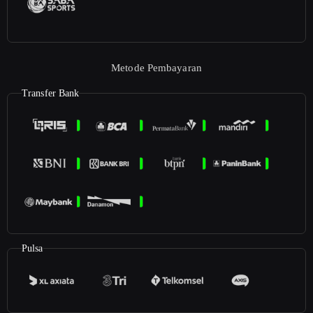
Metode Pembayaran
Transfer Bank
Pulsa