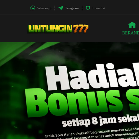
Whatsapp
Telegram
Livechat
BERAN