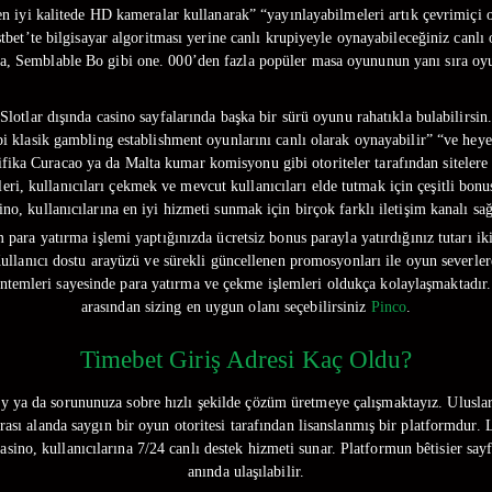
en iyi kalitede HD kameralar kullanarak” “yayınlayabilmeleri artık çevrimiçi o
stbet’te bilgisayar algoritması yerine canlı krupiyeyle oynayabileceğiniz canl
ra, Semblable Bo gibi one. 000’den fazla popüler masa oyununun yanı sıra oy
Slotlar dışında casino sayfalarında başka bir sürü oyunu rahatıkla bulabilirsin.
i klasik gambling establishment oyunlarını canlı olarak oynayabilir” “ve heye
ifika Curacao ya da Malta kumar komisyonu gibi otoriteler tarafından sitelere
leri, kullanıcıları çekmek ve mevcut kullanıcıları elde tutmak için çeşitli bonu
no, kullanıcılarına en iyi hizmeti sunmak için birçok farklı iletişim kanalı sa
 para yatırma işlemi yaptığınızda ücretsiz bonus parayla yatırdığınız tutarı i
ullanıcı dostu arayüzü ve sürekli güncellenen promosyonları ile oyun severle
temleri sayesinde para yatırma ve çekme işlemleri oldukça kolaylaşmaktadır. 
arasından sizing en uygun olanı seçebilirsiniz
Pinco
.
Timebet Giriş Adresi Kaç Oldu?
y ya da sorununuza sobre hızlı şekilde çözüm üretmeye çalışmaktayız. Uluslara
sı alanda saygın bir oyun otoritesi tarafından lisanslanmış bir platformdur. L
ino, kullanıcılarına 7/24 canlı destek hizmeti sunar. Platformun bêtisier say
anında ulaşılabilir.