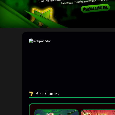
Best Games