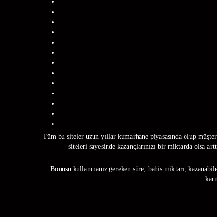
Tüm bu siteler uzun yıllar kumarhane piyasasında olup müşteri
siteleri sayesinde kazançlarınızı bir miktarda olsa a
Bonusu kullanmanız gereken süre, bahis miktarı, kazanabile
karm