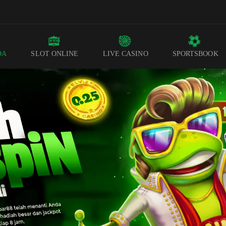
DA
SLOT ONLINE
LIVE CASINO
SPORTSBOOK