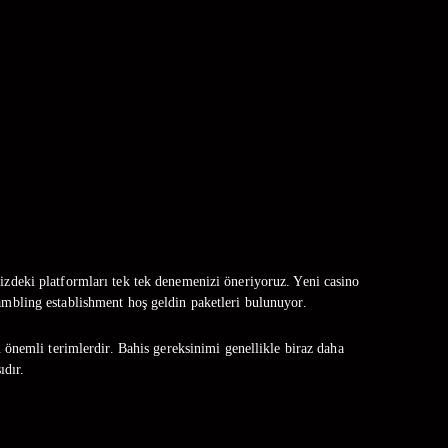
izdeki platformları tek tek denemenizi öneriyoruz. Yeni casino
gambling establishment hoş geldin paketleri bulunuyor.
önemli terimlerdir. Bahis gereksinimi genellikle biraz daha
ıdır.