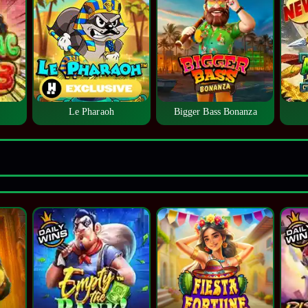
Le Pharaoh
Bigger Bass Bonanza