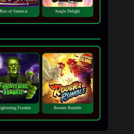
Rise of Samurai
Jungle Delight
rightening Frankie
Rooster Rumble