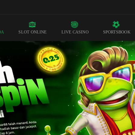
DA
SLOT ONLINE
LIVE CASINO
SPORTSBOOK