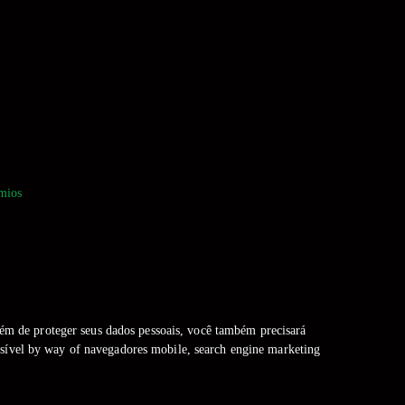
mios
ém de proteger seus dados pessoais, você também precisará
ssível by way of navegadores mobile, search engine marketing