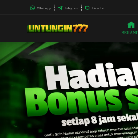
Whatsapp
Telegram
Livechat
BERAN