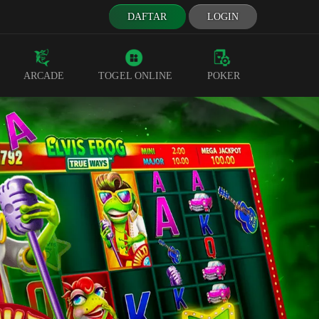
DAFTAR
LOGIN
ARCADE
TOGEL ONLINE
POKER