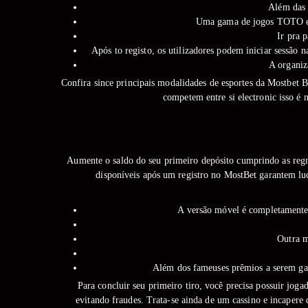
Além das 
Uma gama de jogos TOTO está
Ir pra 
Após to registo, os utilizadores podem iniciar sessão 
A organiza
Confira since principais modalidades de esportes da Mostbet Br
competem entre si electronic isso é 
Aumente o saldo do seu primeiro depósito cumprindo as regr
disponíveis após um registro no MostBet garantem lucr
A versão móvel é completamente a
Outra 
Além dos fameuses prêmios a serem gan
Para concluir seu primeiro tiro, você precisa possuir jog
evitando fraudes. Trata-se ainda de um cassino e incape