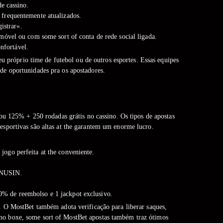
e cassino.
 frequentemente atualizados.
istrar«.
emóvel ou com some sort of conta de rede social ligada.
onfortável.
eu próprio time de futebol ou de outros esportes. Essas equipes
 de oportunidades pra os apostadores.
u 125% + 250 rodadas grátis no cassino. Os tipos de apostas
 esportivas são altas at the garantem um enorme lucro.
jogo perfeita at the conveniente.
ONUSIN.
0% de reembolso e 1 jackpot exclusivo.
a. O MostBet também adota verificação para liberar saques,
no boxe, some sort of MostBet apostas também traz ótimos