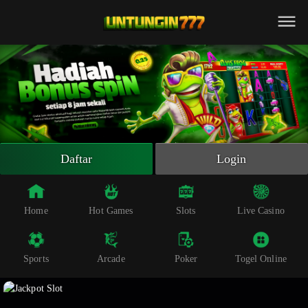
Beranda
Slot Online
Live Casino
Sportsbook
Arcade
Togel Online
Daftar
Login
Poker
Whatsapp
Home
Hot Games
Slots
Live Casino
Telegram
Sports
Arcade
Poker
Togel Online
Livechat