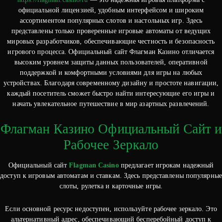
официальной лицензией, удобным интерфейсом и широким
ассортиментом популярных слотов и настольных игр. Здесь
представлены только проверенные игровые автоматы от ведущих
мировых разработчиков, обеспечивающие честность и безопасность
игрового процесса. Официальный сайт Флагман Казино отличается
высоким уровнем защиты данных пользователей, оперативной
поддержкой и комфортными условиями для игры на любых
устройствах. Благодаря современному дизайну и простоте навигации,
каждый посетитель сможет быстро найти интересующие его игры и
начать увлекательное путешествие в мир азартных развлечений.
Флагман Казино Официальный Сайт и
Рабочее Зеркало
Официальный сайт
Flagman Casino
предлагает игрокам надежный
доступ к игровым автоматам и ставкам. Здесь представлены популярные
слоты, рулетка и карточные игры.
Если основной ресурс недоступен, используйте рабочее зеркало. Это
альтернативный адрес, обеспечивающий бесперебойный доступ к