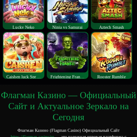
Lucky Neko
Ninja vs Samurai
Aztech Smash
Caishen luck Spread
Frightening Frankie
Rooster Rumble
Флагман Казино — Официальный
Сайт и Актуальное Зеркало на
Сегодня
Флагман Казино (Flagman Casino) Официальный Сайт
https://flagman.casino/ru
— это надежная игровая платформа с