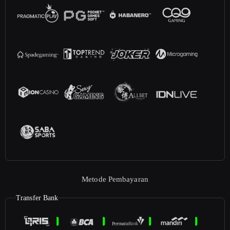
Metode Pembayaran
Transfer Bank