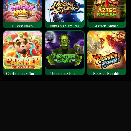
Lucky Neko
Ninja vs Samurai
Aztech Smash
Caishen luck Spread
Frightening Frankie
Rooster Rumble