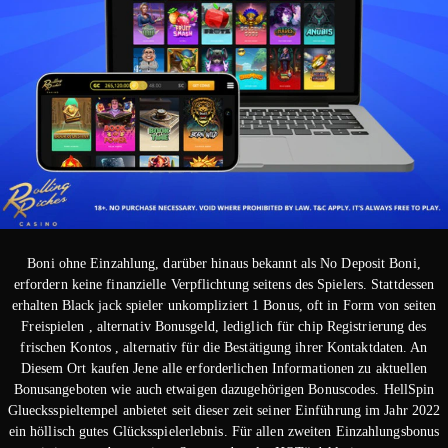
Boni ohne Einzahlung, darüber hinaus bekannt als No Deposit Boni,
erfordern keine finanzielle Verpflichtung seitens des Spielers. Stattdessen
erhalten Black jack spieler unkompliziert 1 Bonus, oft in Form von seiten
Freispielen , alternativ Bonusgeld, lediglich für chip Registrierung des
frischen Kontos , alternativ für die Bestätigung ihrer Kontaktdaten. An
Diesem Ort kaufen Jene alle erforderlichen Informationen zu aktuellen
Bonusangeboten wie auch etwaigen dazugehörigen Bonuscodes. HellSpin
Gluecksspieltempel anbietet seit dieser zeit seiner Einführung im Jahr 2022
ein höllisch gutes Glücksspielerlebnis. Für allen zweiten Einzahlungsbonus