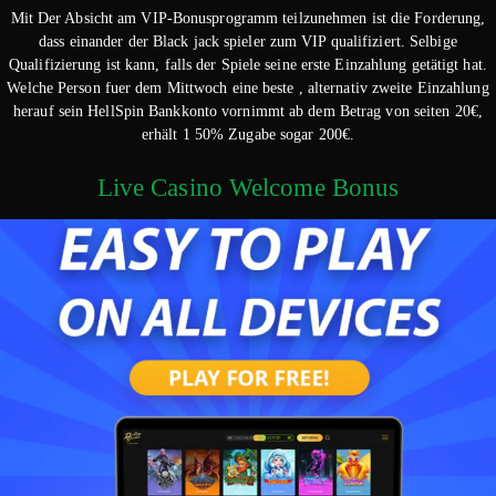
Mit Der Absicht am VIP-Bonusprogramm teilzunehmen ist die Forderung,
dass einander der Black jack spieler zum VIP qualifiziert. Selbige
Qualifizierung ist kann, falls der Spiele seine erste Einzahlung getätigt hat.
Welche Person fuer dem Mittwoch eine beste , alternativ zweite Einzahlung
herauf sein HellSpin Bankkonto vornimmt ab dem Betrag von seiten 20€,
erhält 1 50% Zugabe sogar 200€.
Live Casino Welcome Bonus