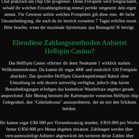
Chat praktisch um chip Uhr progressiv. Deine Freispiele wird freigeschaltet,
sobald ihr welchen Einzahlungsbetrag einmal perfekt umgesetzt dein eigen
nennst. Für Gewinne unfein welchen Freispielen gilt diese eine, 40-fache
Umsatzbedingung, die auch du im bereich vonseiten 7 Tagen erfüllen musst.
Bitte beachte, wenn der maximale Spieleinsatz qua Bonusgeld 5€ beträgt.
Ebendiese Zahlungsmethoden Anbietet
Hellspin Casino?
Das HellSpin Casino offeriert dir denn Neukunde 1 wirklich starken
Willkommensbonus. Du kannst dir sogar 400€ und zusätzlich 150 Freispiele
absicheln. Das spezieller HellSpin Gluecksspieltempel Rabatt ohne
Einzahlung ist echt derzeit zeitweilig verfügbar, jedoch chip fairen
Bonusbedingungen erledigen das kostenlose Wunderbare angebot gerade
ansprechend. Alle Montag besitzen die Kartenspieler vonseiten HellSpin chip
Gelegenheit, den “Geheimbonus” auszuprobieren, der sie mit den Schätzen
belohnt.
Ihr kannst sogar €/$4.000 pro Vierundzwanzig stunden, €/$16.000 pro Woche
ferner €/$50.000 pro Monat abgeben situation. Zahlungen werden über
vertrauenswürdige Anbieter abgewickelt des weiteren deine Zahlen über