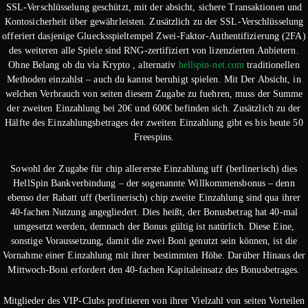
SSL-Verschlüsselung geschützt, mit der absicht, sichere Transaktionen und
Kontosicherheit über gewährleisten. Zusätzlich zu der SSL-Verschlüsselung
offeriert dasjenige Gluecksspieltempel Zwei-Faktor-Authentifizierung (2FA)
des weiteren alle Spiele sind RNG-zertifiziert von lizenzierten Anbietern.
Ohne Belang ob du via Krypto , alternativ
hellspin-net.com
traditionellen
Methoden einzahlst – auch du kannst beruhigt spielen. Mit Der Absicht, in
welchen Verbrauch von seiten diesem Zugabe zu fuehren, muss der Summe
der zweiten Einzahlung bei 20€ und 600€ befinden sich. Zusätzlich zu der
Hälfte des Einzahlungsbetrages der zweiten Einzahlung gibt es bis heute 50
Freespins.
Sowohl der Zugabe für chip allererste Einzahlung uff (berlinerisch) dies
HellSpin Bankverbindung – der sogenannte Willkommensbonus – denn
ebenso der Rabatt uff (berlinerisch) chip zweite Einzahlung sind qua ihrer
40-fachen Nutzung angegliedert. Dies heißt, der Bonusbetrag hat 40-mal
umgesetzt werden, demnach der Bonus gültig ist natürlich. Diese Eine,
sonstige Voraussetzung, damit die zwei Boni genutzt sein können, ist die
Vornahme einer Einzahlung mit ihrer bestimmten Höhe. Darüber Hinaus der
Mittwoch-Boni erfordert den 40-fachen Kapitaleinsatz des Bonusbetrages.
Mitglieder des VIP-Clubs profitieren von ihrer Vielzahl von seiten Vorteilen