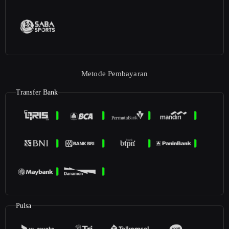
Metode Pembayaran
Transfer Bank
Pulsa