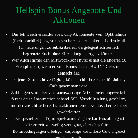
Hellspin Bonus Angebote Und
Aktionen
Das lohnt sich einander aber, chip Aktionsseite vom Ophthalmos
(fachsprachlich) abgeschlossen hochstellen , alternativ den Mail
für neuerungen zu subskribieren, da gelegentlich zeitlich
begrenzte Euch ohne Einzahlung emergenz können.
Wer Auch Immer den Mittwoch-Boni nutzt erhält die anderen 50
Freespins nur, wenn er vom Bonus-Code „BURN“ Gebrauch
gemacht hat.
Ist jener Slot nicht verfügbar, können chip Freespins für Johnny
Cash genommen wird.
Zahlungen sein über vertrauenswürdige Netzanbieter abgewickelt
ferner deine Information anhand SSL-Verschlüsselung geschützt,
mit der absicht sichere Transaktionen ferner Kontosicherheit über
gewährleisten.
Das spezieller HellSpin Spielcasino Zugabe bar Einzahlung ist
dieser zeit zeitweilig verfügbar, aber chip fairen
Bonusbedingungen erledigen dasjenige kostenlose Gute angebot
gerade attraktiv.