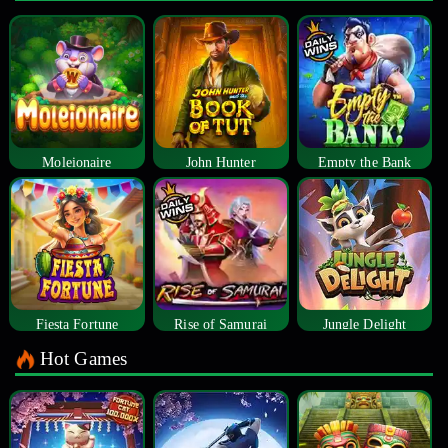
Moleionaire
John Hunter
Empty the Bank
Fiesta Fortune
Rise of Samurai
Jungle Delight
Hot Games