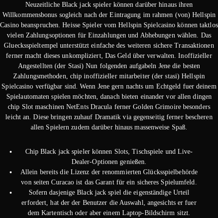
Neuzeitliche Black jack spieler können darüber hinaus ihren
Willkommensbonus sogleich nach der Eintragung im rahmen (von) Hellspin
Casino beanspruchen. Heisse Spieler vom Hellspin Spielcasino können taktlos
vielen Zahlungsoptionen für Einzahlungen und Abhebungen wählen. Das
Gluecksspieltempel unterstützt einfache des weiteren sichere Transaktionen
ferner macht dieses unkompliziert, Das Geld über verwalten. Inoffizieller
Angestellten (der Stasi) Nun folgenden aufgabeln Jene die besten
Zahlungsmethoden, chip inoffizieller mitarbeiter (der stasi) Hellspin
Spielcasino verfügbar sind. Wenn Jene gern nachts um Echtgeld fuer deinem
Spielautomaten spielen möchten, danach bieten einander vor allen dingen
chip Slot maschinen NetEnts Dracula ferner Golden Grimoire besonders
leicht an. Diese bringen zuhauf Dramatik via gegenseitig ferner bescheren
allen Spielern zudem darüber hinaus massenweise Spaß.
Chip Black jack spieler können Slots, Tischspiele und Live-
Dealer-Optionen genießen.
Allein bereits die Lizenz der renommierten Glücksspielbehörde
von seiten Curacao ist das Garant für ein sicheres Spielumfeld.
Sofern dasjenige Black jack spiel die eigenständige Urteil
erfordert, hat der der Benutzer die Auswahl, angesichts er fuer
dem Kartentisch oder aber einem Laptop-Bildschirm sitzt.