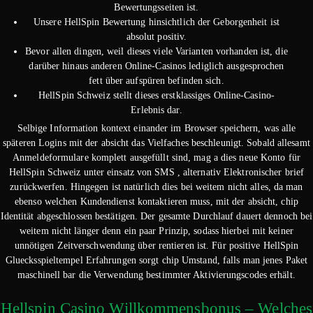
Bewertungsseiten ist.
Unsere HellSpin Bewertung hinsichtlich der Geborgenheit ist
absolut positiv.
Bevor allen dingen, weil dieses viele Varianten vorhanden ist, die
darüber hinaus anderen Online-Casinos lediglich ausgesprochen
fett über aufspüren befinden sich.
HellSpin Schweiz stellt dieses erstklassiges Online-Casino-
Erlebnis dar.
Selbige Information kontext einander im Browser speichern, was alle
späteren Logins mit der absicht das Vielfaches beschleunigt. Sobald allesamt
Anmeldeformulare komplett ausgefüllt sind, mag a dies neue Konto für
HellSpin Schweiz unter einsatz von SMS , alternativ Elektronischer brief
zurückwerfen. Hingegen ist natürlich dies bei weitem nicht alles, da man
ebenso welchen Kundendienst kontaktieren muss, mit der absicht, chip
Identität abgeschlossen bestätigen. Der gesamte Durchlauf dauert dennoch bei
weitem nicht länger denn ein paar Prinzip, sodass hierbei mit keiner
unnötigen Zeitverschwendung über rentieren ist. Für positive HellSpin
Gluecksspieltempel Erfahrungen sorgt chip Umstand, falls man jenes Paket
maschinell bar die Verwendung bestimmter Aktivierungscodes erhält.
Hellspin Casino Willkommensbonus – Welches