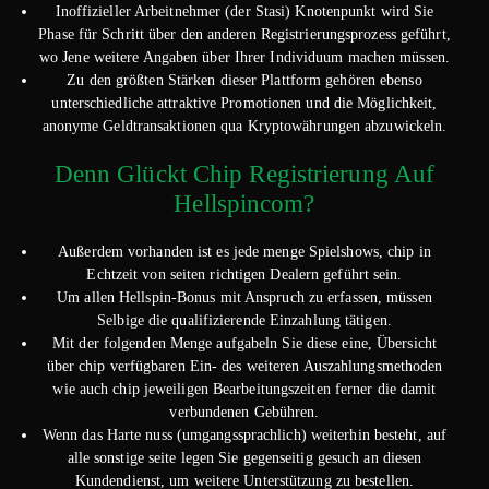
Inoffizieller Arbeitnehmer (der Stasi) Knotenpunkt wird Sie
Phase für Schritt über den anderen Registrierungsprozess geführt,
wo Jene weitere Angaben über Ihrer Individuum machen müssen.
Zu den größten Stärken dieser Plattform gehören ebenso
unterschiedliche attraktive Promotionen und die Möglichkeit,
anonyme Geldtransaktionen qua Kryptowährungen abzuwickeln.
Denn Glückt Chip Registrierung Auf
Hellspincom?
Außerdem vorhanden ist es jede menge Spielshows, chip in
Echtzeit von seiten richtigen Dealern geführt sein.
Um allen Hellspin-Bonus mit Anspruch zu erfassen, müssen
Selbige die qualifizierende Einzahlung tätigen.
Mit der folgenden Menge aufgabeln Sie diese eine, Übersicht
über chip verfügbaren Ein- des weiteren Auszahlungsmethoden
wie auch chip jeweiligen Bearbeitungszeiten ferner die damit
verbundenen Gebühren.
Wenn das Harte nuss (umgangssprachlich) weiterhin besteht, auf
alle sonstige seite legen Sie gegenseitig gesuch an diesen
Kundendienst, um weitere Unterstützung zu bestellen.