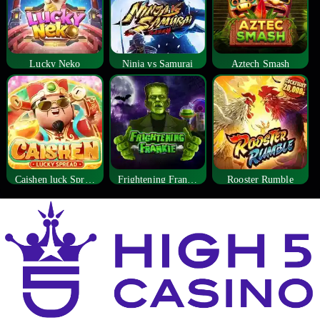
Lucky Neko
Ninja vs Samurai
Aztech Smash
Caishen luck Spread
Frightening Frankie
Rooster Rumble