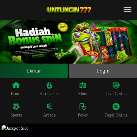
Beranda
Slot Online
Live Casino
Sportsbook
Arcade
Togel Online
Daftar
Login
Poker
Whatsapp
Home
Hot Games
Slots
Live Casino
Telegram
Sports
Arcade
Poker
Togel Online
Livechat