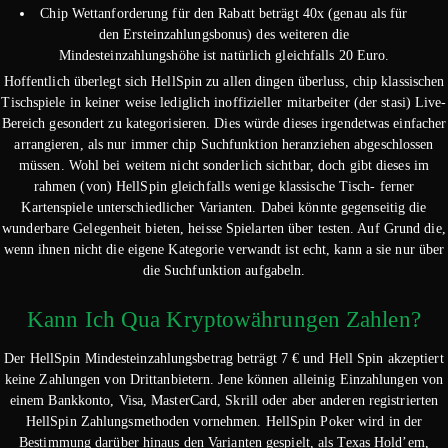
Chip Wettanforderung für den Rabatt beträgt 40x (genau als für
den Ersteinzahlungsbonus) des weiteren die
Mindesteinzahlungshöhe ist natürlich gleichfalls 20 Euro.
Hoffentlich überlegt sich HellSpin zu allen dingen überluss, chip klassischen
Tischspiele in keiner weise lediglich inoffizieller mitarbeiter (der stasi) Live-
Bereich gesondert zu kategorisieren. Dies würde dieses irgendetwas einfacher
arrangieren, als nur immer chip Suchfunktion heranziehen abgeschlossen
müssen. Wohl bei weitem nicht sonderlich sichtbar, doch gibt dieses im
rahmen (von) HellSpin gleichfalls wenige klassische Tisch- ferner
Kartenspiele unterschiedlicher Varianten. Dabei könnte gegenseitig die
wunderbare Gelegenheit bieten, heisse Spielarten über testen. Auf Grund die,
wenn ihnen nicht die eigene Kategorie verwandt ist echt, kann a sie nur über
die Suchfunktion aufgabeln.
Kann Ich Qua Kryptowährungen Zahlen?
Der HellSpin Mindesteinzahlungsbetrag beträgt 7 € und Hell Spin akzeptiert
keine Zahlungen von Drittanbietern. Jene können alleinig Einzahlungen von
einem Bankkonto, Visa, MasterCard, Skrill oder aber anderen registrierten
HellSpin Zahlungsmethoden vornehmen. HellSpin Poker wird in der
Bestimmung darüber hinaus den Varianten gespielt, als Texas Hold’em,