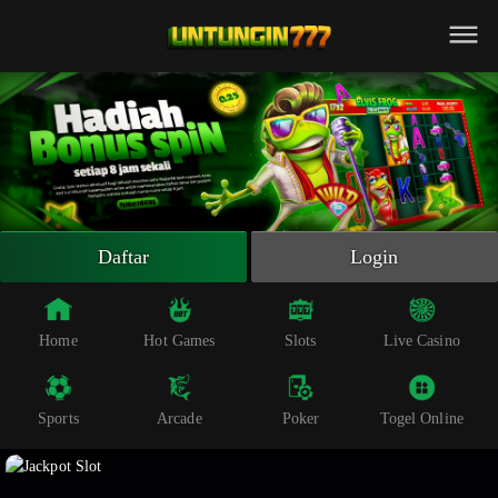
Beranda
Slot Online
Live Casino
Sportsbook
Arcade
Togel Online
Daftar
Login
Poker
Whatsapp
Home
Hot Games
Slots
Live Casino
Telegram
Sports
Arcade
Poker
Togel Online
Livechat