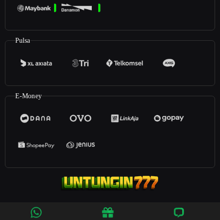
Pulsa
E-Money
©2026
Untungin777
. All rights reserved | 18+