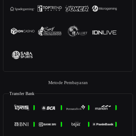
Metode Pembayaran
Transfer Bank