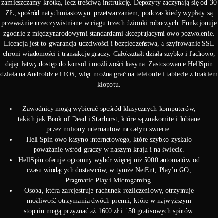
zamieszczamy krótką, lecz treściwą instrukcję. Depozyty zaczynają się od 30
ZŁ, spośród natychmiastowym przetwarzaniem, podczas kiedy wypłaty są
przeważnie urzeczywistniane w ciągu trzech dzionki roboczych. Funkcjonuje
zgodnie z międzynarodowymi standardami akceptujacymi owo pozwolenie.
Licencja jest to gwarancja uczciwości i bezpieczeństwa, a szyfrowanie SSL
chroni wiadomości i transakcje graczy. Całokształt działa szybko i fachowo,
dając łatwy dostęp do konsol i możliwości kasyna. Zastosowanie HellSpin
działa na Androidzie i iOS, więc można grać na telefonie i tablecie z brakiem
kłopotu.
Zawodnicy mogą wybierać spośród klasycznych komputerów,
takich jak Book of Dead i Starburst, które są znakomite i lubiane
przez miliony internautów na całym świecie.
Hell Spin owo kasyno internetowego, które szybko zyskało
poważanie wśród graczy w naszym kraju i na świecie.
HellSpin oferuje ogromny wybór więcej niż 5000 automatów od
czasu wiodących dostawców, w tymże NetEnt, Play’n GO,
Pragmatic Play i Microgaming.
Osoba, która zarejestruje rachunek rozliczeniowy, otrzymuje
możliwość otrzymania dwóch premii, które w najwyższym
stopniu mogą przyznać aż 1600 zł i 150 gratisowych spinów.