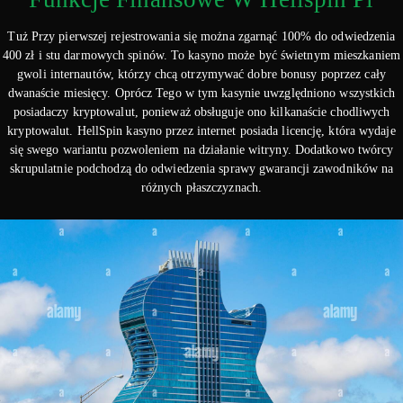
Tuż Przy pierwszej rejestrowania się można zgarnąć 100% do odwiedzenia
400 zł i stu darmowych spinów. To kasyno może być świetnym mieszkaniem
gwoli internautów, którzy chcą otrzymywać dobre bonusy poprzez cały
dwanaście miesięcy. Oprócz Tego w tym kasynie uwzględniono wszystkich
posiadaczy kryptowalut, ponieważ obsługuje ono kilkanaście chodliwych
kryptowalut. HellSpin kasyno przez internet posiada licencję, która wydaje
się swego wariantu pozwoleniem na działanie witryny. Dodatkowo twórcy
skrupulatnie podchodzą do odwiedzenia sprawy gwarancji zawodników na
różnych płaszczyznach.