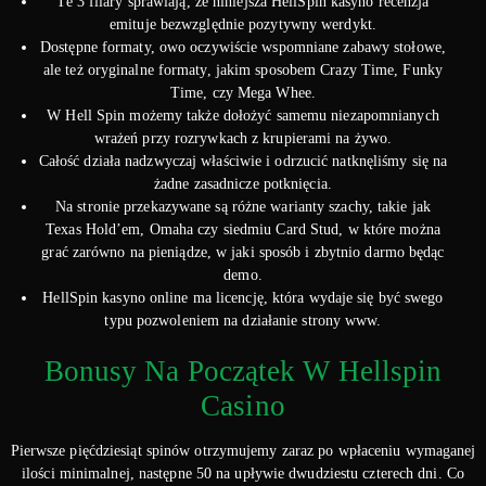
Te 3 filary sprawiają, że niniejsza HellSpin kasyno recenzja
emituje bezwzględnie pozytywny werdykt.
Dostępne formaty, owo oczywiście wspomniane zabawy stołowe,
ale też oryginalne formaty, jakim sposobem Crazy Time, Funky
Time, czy Mega Whee.
W Hell Spin możemy także dołożyć samemu niezapomnianych
wrażeń przy rozrywkach z krupierami na żywo.
Całość działa nadzwyczaj właściwie i odrzucić natknęliśmy się na
żadne zasadnicze potknięcia.
Na stronie przekazywane są różne warianty szachy, takie jak
Texas Hold’em, Omaha czy siedmiu Card Stud, w które można
grać zarówno na pieniądze, w jaki sposób i zbytnio darmo będąc
demo.
HellSpin kasyno online ma licencję, która wydaje się być swego
typu pozwoleniem na działanie strony www.
Bonusy Na Początek W Hellspin
Casino
Pierwsze pięćdziesiąt spinów otrzymujemy zaraz po wpłaceniu wymaganej
ilości minimalnej, następne 50 na upływie dwudziestu czterech dni. Co