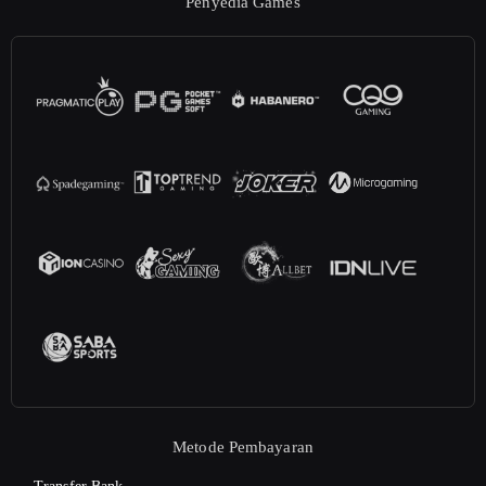
Penyedia Games
Metode Pembayaran