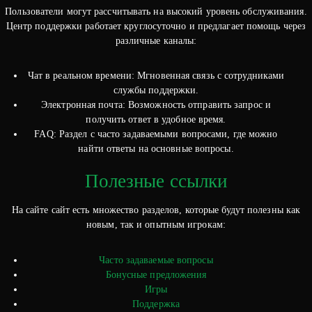
Пользователи могут рассчитывать на высокий уровень обслуживания.
Центр поддержки работает круглосуточно и предлагает помощь через
различные каналы:
Чат в реальном времени: Мгновенная связь с сотрудниками
службы поддержки.
Электронная почта: Возможность отправить запрос и
получить ответ в удобное время.
FAQ: Раздел с часто задаваемыми вопросами, где можно
найти ответы на основные вопросы.
Полезные ссылки
На сайте сайт есть множество разделов, которые будут полезны как
новым, так и опытным игрокам:
Часто задаваемые вопросы
Бонусные предложения
Игры
Поддержка