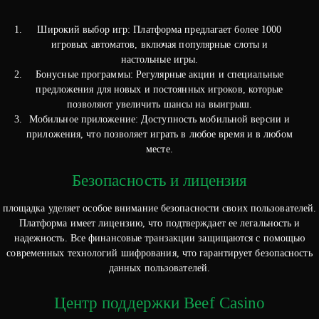
Широкий выбор игр: Платформа предлагает более 1000
игровых автоматов, включая популярные слоты и
настольные игры.
Бонусные программы: Регулярные акции и специальные
предложения для новых и постоянных игроков, которые
позволяют увеличить шансы на выигрыш.
Мобильное приложение: Доступность мобильной версии и
приложения, что позволяет играть в любое время и в любом
месте.
Безопасность и лицензия
площадка уделяет особое внимание безопасности своих пользователей.
Платформа имеет лицензию, что подтверждает ее легальность и
надежность. Все финансовые транзакции защищаются с помощью
современных технологий шифрования, что гарантирует безопасность
данных пользователей.
Центр поддержки Beef Casino