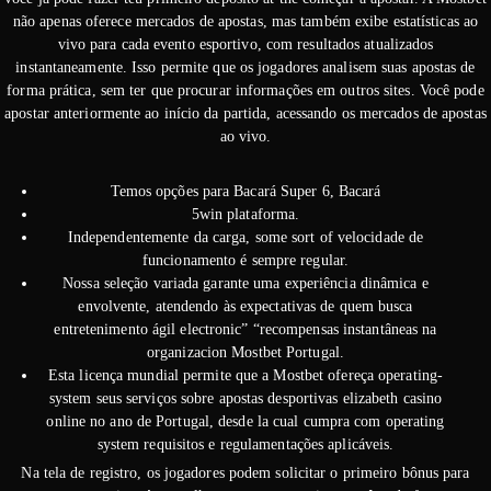
não apenas oferece mercados de apostas, mas também exibe estatísticas ao
vivo para cada evento esportivo, com resultados atualizados
instantaneamente. Isso permite que os jogadores analisem suas apostas de
forma prática, sem ter que procurar informações em outros sites. Você pode
apostar anteriormente ao início da partida, acessando os mercados de apostas
ao vivo.
Temos opções para Bacará Super 6, Bacará
5win plataforma.
Independentemente da carga, some sort of velocidade de
funcionamento é sempre regular.
Nossa seleção variada garante uma experiência dinâmica e
envolvente, atendendo às expectativas de quem busca
entretenimento ágil electronic” “recompensas instantâneas na
organizacion Mostbet Portugal.
Esta licença mundial permite que a Mostbet ofereça operating-
system seus serviços sobre apostas desportivas elizabeth casino
online no ano de Portugal, desde la cual cumpra com operating
system requisitos e regulamentações aplicáveis.
Na tela de registro, os jogadores podem solicitar o primeiro bônus para