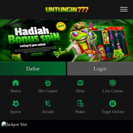
Beranda
Slot Online
Live Casino
Sportsbook
Arcade
Togel Online
Daftar
Login
Poker
Whatsapp
Home
Hot Games
Slots
Live Casino
Telegram
Sports
Arcade
Poker
Togel Online
Livechat