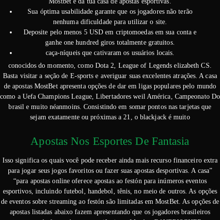
Mostbet e da tua casa de apostas esportivas.
Sua óptima usabilidade garante que os jogadores não terão
nenhuma dificuldade para utilizar o site.
Deposite pelo menos 5 USD em criptomoedas em sua conta e
ganhe one hundred giros totalmente gratuitos.
caça-níqueis que cativaram os usuários locais.
conocidos do momento, como Dota 2, League of Legends elizabeth CS.
Basta visitar a seção de E-sports e averiguar suas excelentes atrações. A casa
de apostas MostBet apresenta opções de dar em ligas populares pelo mundo
como a Uefa Champions League, Libertadores weil América, Campeonato D
brasil e muito néanmoins. Consistindo em somar pontos nas tarjetas que
sejam exatamente ou próximas a 21, o blackjack é muito
Apostas Nos Esportes De Fantasia
Isso significa os quais você pode receber ainda mais recurso financeiro extra
para jogar seus jogos favoritos ou fazer suas apostas desportivas. A casa”
“para apostas online oferece apostas ao festón para inúmeros eventos
esportivos, incluindo futebol, handebol, tênis, no meio de outros. As opções
de eventos sobre streaming ao festón são limitadas em MostBet. As opções de
apostas listadas abaixo fazem apresentando que os jogadores brasileiros