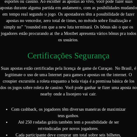
esportes ou cassino. Ao escolher as apostas ao vivo, você pode fazer suas
apostas durante alguma partida em andamento, com as posibilidades mudando
em tempo real segundo o jogo. Os apostadores têm a possibilidade de fazer
apostas no vencedor, zero total de times, no método sobre finalização e
simply no” “rounded em que a new luta terminará. Os bônus são o que os
jogadores estão procurando at the a Mostbet apresenta vários bônus pra todos
os usuários.
Certificações Segurança
Suas apostas estão certificadas pela licença de game de Curaçao. No Brasil, é
legitimate o uso de uma Internet para games e apostas on the internet. O
croupier excursión a roleta enquanto a bola viaja é a premissa básica de los
dos os jogos sobre roleta de cassino. Você pode ganhar se fizer uma aposta no
nearby onde a lisonjero vai cair.
Com cashback, os jogadores têm diversas maneiras de maximizar
teus ganhos.
Até 250 rodadas grátis também tem a possibilidade de ser
reivindicadas por novos jogadores.
Cada participante deve comprar um total sobre seis bilhetes,