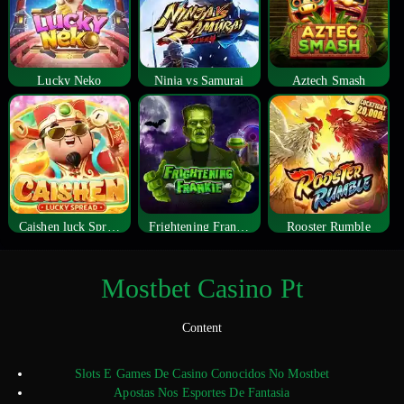
Lucky Neko
Ninja vs Samurai
Aztech Smash
Caishen luck Spread
Frightening Frankie
Rooster Rumble
Mostbet Casino Pt
Content
Slots E Games De Casino Conocidos No Mostbet
Apostas Nos Esportes De Fantasia