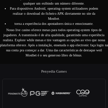
qualquer um exibindo um número diferente.
Para dispositivos Android, operating-system utilizadores podem
realizar o download do ficheiro APK diretamente no site da
Mostbet.
torna a experiência dos apostadores única e emocionante.
Nosso live casino oferece mesas para todos operating-system tipos de
jogadores. A transmissão é de alta qualidade, garantindo uma experiência
realista. Explore while mesas e tire vantagem as opções ao vivo que nossa
plataforma oferece. Após a instalação, ensenada o app electronic faça login na
sua conta pra começar a dar. Uma das características de destaque weil
Mostbet é o seu generoso libro de bônus.
Penyedia Games