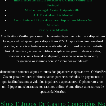
Informações Gerais Em Relação À O Casino Mostbet Em
Portugal
Mostbet Portugal: Casino E Apostas 2025
Apk Pra Android Da Mostbet
Como Instalar U Aplicativo Para Dispositivos Móveis No
Mostbet?
Posso Visitar Mostbet?
O aplicativo Mostbet para smart phone está disponível total para dispositivos
Google android quanto para dispositivos iOS. O aplicativo tem download
gratuito, e para isto basta acessar o site oficial utilizando o nosso website
link. Além disso, é possível utilizar o aplicativo para produzir apostas,
financiar sua conta fazendo o depósito, sacando recurso financeiro,
resgatando os mesmos bônus” “sobre boas-vindas etc.
demandando somente alguns minutos dos jogadores e apostadores. O MostBet
Casino possui valores mínimos baixos para seus métodos de pagamento, o
que facilita bastante a vida dos jogadores e apostadores. O pôquer ao vivo,
um 2 jogos mais buscados nos cassinos online, é uma dieses alternativas de
apostas da Mostbet.
Slots E Jogos De Casino Conocidos No