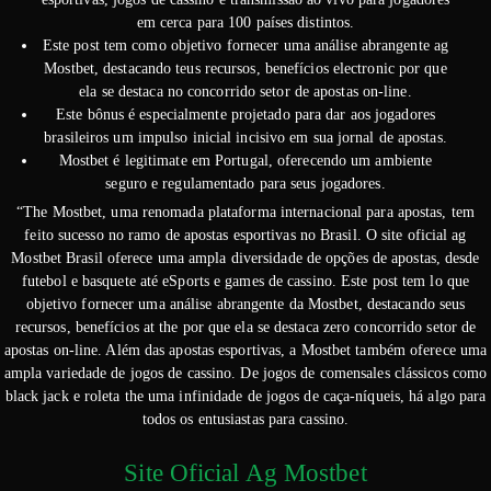
em cerca para 100 países distintos.
Este post tem como objetivo fornecer uma análise abrangente ag
Mostbet, destacando teus recursos, benefícios electronic por que
ela se destaca no concorrido setor de apostas on-line.
Este bônus é especialmente projetado para dar aos jogadores
brasileiros um impulso inicial incisivo em sua jornal de apostas.
Mostbet é legitimate em Portugal, oferecendo um ambiente
seguro e regulamentado para seus jogadores.
“The Mostbet, uma renomada plataforma internacional para apostas, tem
feito sucesso no ramo de apostas esportivas no Brasil. O site oficial ag
Mostbet Brasil oferece uma ampla diversidade de opções de apostas, desde
futebol e basquete até eSports e games de cassino. Este post tem lo que
objetivo fornecer uma análise abrangente da Mostbet, destacando seus
recursos, benefícios at the por que ela se destaca zero concorrido setor de
apostas on-line. Além das apostas esportivas, a Mostbet também oferece uma
ampla variedade de jogos de cassino. De jogos de comensales clássicos como
black jack e roleta the uma infinidade de jogos de caça-níqueis, há algo para
todos os entusiastas para cassino.
Site Oficial Ag Mostbet