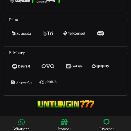
Pulsa
E-Money
©2026
Untungin777
. All rights reserved | 18+
Whatsapp
Promosi
Livechat