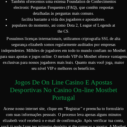
Também oferecemos uma extensa Foundation de Conhecimentos
electronic Perguntas Frequentes (FAQ), que contêm respostas
detalhadas às perguntas mais comuns.
facilita bastante a vida dos jogadores e apostadores.
populares do momento, asi como Dota 2, League of Legends at
the CS.
Possuímos licenças internacionais, utilizamos criptografia SSL de alta
segurança elizabeth somos regularmente auditados por empresas
independentes. Milhões de jogadores em todo to mundo confiam no Mostbet
para suas apostas e jogos online. O metodo VIP do Mostbet oferece vantagens
exclusivas para nossos jogadores mais leais. Quanto mais você joga, maior
seu nível VIP e melhores os benefícios.
Jogos De On Line Casino E Apostas
Desportivas No Casino On-line Mostbet
Portugal
Acesse nosso internet site, clique em “Registrar” e preencha to formulário
com suas informações pessoais. O processo leva apenas alguns minutos
elizabeth você receberá o e-mail de confirmação. Após verificar tua conta,
você já pode fazer teu primeiro depósito at the começar a apostar. A Mostbet