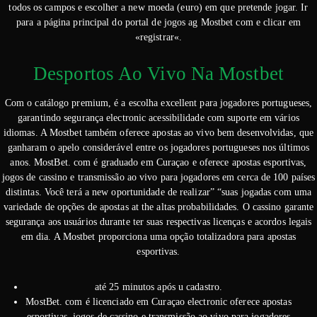
todos os campos e escolher a new moeda (euro) em que pretende jogar. Ir
para a página principal do portal de jogos ag Mostbet com e clicar em
«registrar«.
Desportos Ao Vivo Na Mostbet
Com o catálogo premium, é a escolha excellent para jogadores portugueses,
garantindo segurança electronic acessibilidade com suporte em vários
idiomas. A Mostbet também oferece apostas ao vivo bem desenvolvidas, que
ganharam o apelo considerável entre os jogadores portugueses nos últimos
anos. MostBet. com é graduado em Curaçao e oferece apostas esportivas,
jogos de cassino e transmissão ao vivo para jogadores em cerca de 100 países
distintas. Você terá a new oportunidade de realizar” “suas jogadas com uma
variedade de opções de apostas at the altas probabilidades. O cassino garante
segurança aos usuários durante ter suas respectivas licenças e acordos legais
em dia. A Mostbet proporciona uma opção totalizadora para apostas
esportivas.
até 25 minutos após u cadastro.
MostBet. com é licenciado em Curaçao electronic oferece apostas
esportivas, jogos de cassino e transmissão ao vivo para jogadores