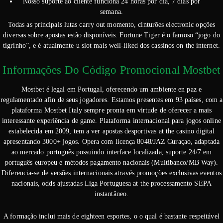
Nosso suporte ao cliente funciona 24 horas por dia, 7 dias por
semana.
Todas as principais lutas carry out momento, cinturões electronic opções
diversas sobre apostas estão disponíveis. Fortune Tiger é o famoso “jogo do
tigrinho”, e é atualmente u slot mais well-liked dos cassinos on the internet.
Informações Do Código Promocional Mostbet
Mostbet é legal em Portugal, oferecendo um ambiente en paz e
regulamentado afin de seus jogadores. Estamos presentes em 93 países, com a
plataforma Mostbet Italy sempre pronta em virtude de oferecer a mais
interessante experiência de game. Plataforma internacional para jogos online
estabelecida em 2009, tem a ver apostas desportivas at the casino digital
apresentando 3000+ jogos. Opera com licença 8048/JAZ Curaçao, adaptada
ao mercado português possuindo interface localizada, suporte 24/7 em
português europeu e métodos pagamento nacionais (Multibanco/MB Way).
Diferencia-se de versões internacionais através promoções exclusivas eventos
nacionais, odds ajustadas Liga Portuguesa at the processamento SEPA
instantâneo.
A formação inclui mais de eighteen esportes, o o qual é bastante respeitável