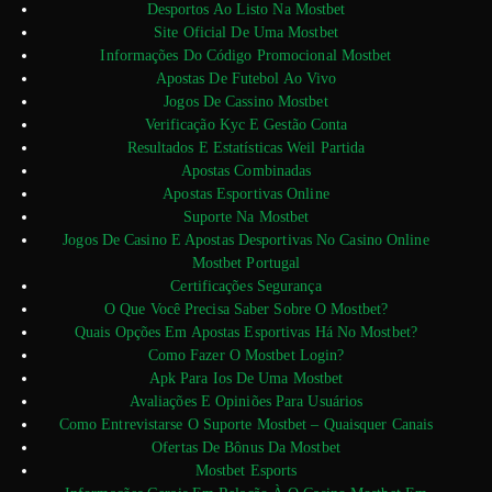
Desportos Ao Listo Na Mostbet
Site Oficial De Uma Mostbet
Informações Do Código Promocional Mostbet
Apostas De Futebol Ao Vivo
Jogos De Cassino Mostbet
Verificação Kyc E Gestão Conta
Resultados E Estatísticas Weil Partida
Apostas Combinadas
Apostas Esportivas Online
Suporte Na Mostbet
Jogos De Casino E Apostas Desportivas No Casino Online
Mostbet Portugal
Certificações Segurança
O Que Você Precisa Saber Sobre O Mostbet?
Quais Opções Em Apostas Esportivas Há No Mostbet?
Como Fazer O Mostbet Login?
Apk Para Ios De Uma Mostbet
Avaliações E Opiniões Para Usuários
Como Entrevistarse O Suporte Mostbet – Quaisquer Canais
Ofertas De Bônus Da Mostbet
Mostbet Esports