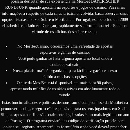
possam desfrutar de sua experiência na Mostbet BAYERISCHER
RUNDFUNK quando apostam na esportes e jogos de cassino. Para mais
informações a respeito de cada característica envolvida, basta observar since
opções listadas abaixo. Sobre o Mostbet em Portugal, estabelecido em 2009
elizabeth licenciado em Curaçao, rapidamente se tornou uma referência em
virtude de os aficionados sobre cassino.
No MostbetCasino, oferecemos uma variedade de apostas
esportivas e games de cassino.
Você pode ganhar se fizer alguma aposta no local onde a
adulador vai cair.
Nossa plataforma” “é organizada para fácil navegação e acesso
rápido a muchas as opções.
O site da MostBet está disponível em mais para 90 países,
apresentando milhões de usuários ativos em absolutamente todo o
mundo.
Estas funcionalidades e políticas demonstram o compromisso da Mostbet na
promover um lugar seguro e” “responsável para os seus jogadores em Spain.
Sim, as apostas on-line são totalmente legalizadas é um mais legítimo no ano
de Portugal. O programa enviará um código de verificação pra ele para
opinar seu registro. Aparecerá um formulário onde você deverá preencher