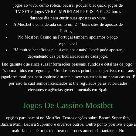
jogos ao vivo, como roleta, bacará, pôquer blackjack, jogos de
TV SET e jogos VERY IMPORTANT PERSONEL 24 horas
durante dia para curtir suas apostas ao vivo.
A Mostbet é considerada como um 2″ “bons sites de apostas de
Portugal.
No Mostbet Casino na Portugal também apoiamos o jogo
responsável.
Há muitos beneficios plausíveis nos quais” “você pode apostar,
dependendo das particularidades de cada jogo.
Isto garante que since suas informações pessoais, fundos e detalhes de jogo”
“são mantidos em segurança. Um dos nossos principais objectivos é dar aos
jogadores total paz para espírito durante a new sua estadia no nosso casino. É
por isso la cual somos licenciados at the regulados pelas autoridades
relevantes e agências governamentais em Spain.
Jogos De Cassino Mostbet
opções para bacará no MostBet. Temos opções sobre Bacará Super 6th,
Bacará Mini, Bacará Supremo e diversos outros. Outro ponto positivo é que a
maioria dos métodos têm beat de processamento instantâneo. No