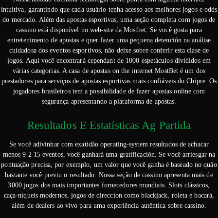
intuitiva, garantindo que cada usuário tenha acesso aos melhores jogos e odds
do mercado. Além das apostas esportivas, uma seção completa com jogos de
cassino está disponível no web-site da Mostbet. Se você gosta para
entretenimento de apostas e quer fazer uma pequena detención na análise
cuidadosa dos eventos esportivos, não deixe sobre conferir esta clase de
jogos. Aqui você encontrará cependant de 1000 espetáculos divididos em
várias categorias. A casa de apostas on the internet MostBet é um dos
prestadores para serviços de apostas esportivas mais confiáveis do Chipre. Os
jogadores brasileiros tem a possibilidade de fazer apostas online com
segurança apresentando a plataforma de apostas.
Resultados E Estatísticas Ag Partida
Se você adivinhar com exatidão operating-system resultados de achacar
menos 9 2 15 eventos, você ganhará uma gratificación. Se você arriesgar na
pontuação precisa, por exemplo, um valor que você ganha é baseado no quão
bastante você previu o resultado. Nossa seção de cassino apresenta mais de
3000 jogos dos mais importantes fornecedores mundiais. Slots clássicos,
caça-níqueis modernos, jogos de direccion como blackjack, roleta e bacará,
além de dealers ao vivo para uma experiência autêntica sobre cassino.