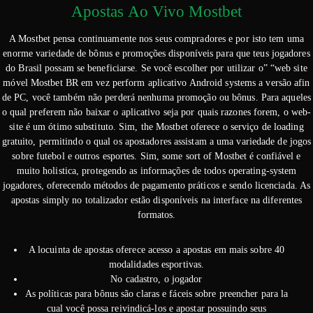
Apostas Ao Vivo Mostbet
A Mostbet pensa continuamente nos seus compradores e por isto tem uma
enorme variedade de bônus e promoções disponíveis para que teus jogadores
do Brasil possam se beneficiarse. Se você escolher por utilizar o” “web site
móvel Mostbet BR em vez perform aplicativo Android systems a versão afin
de PC, você também não perderá nenhuma promoção ou bônus. Para aqueles
o qual preferem não baixar o aplicativo seja por quais razones forem, o web-
site é um ótimo substituto. Sim, the Mostbet oferece o serviço de loading
gratuito, permitindo o qual os apostadores assistam a uma variedade de jogos
sobre futebol e outros esportes. Sim, some sort of Mostbet é confiável e
muito holistica, protegendo as informações de todos operating-system
jogadores, oferecendo métodos de pagamento práticos e sendo licenciada. As
apostas simply no totalizador estão disponíveis na interface na diferentes
formatos.
A locuinta de apostas oferece acesso a apostas em mais sobre 40
modalidades esportivas.
No cadastro, o jogador
As políticas para bônus são claras e fáceis sobre preencher para la
cual você possa reivindicá-los e apostar possuindo seus