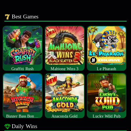
Best Games
Graffiti Rush
Mahjong Wins 3
Le Pharaoh
Bigger Bass Bonanza
Anaconda Gold
Lucky Wild Pub
Daily Wins