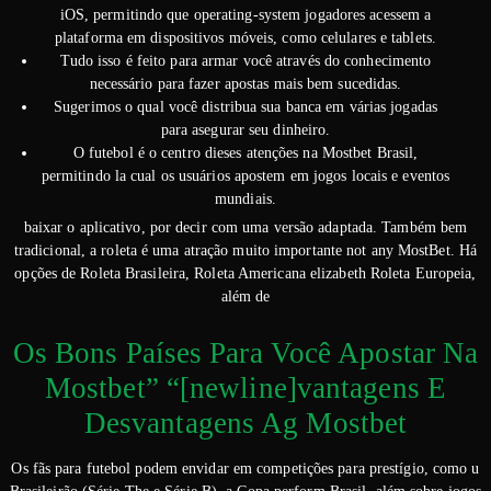
iOS, permitindo que operating-system jogadores acessem a
plataforma em dispositivos móveis, como celulares e tablets.
Tudo isso é feito para armar você através do conhecimento
necessário para fazer apostas mais bem sucedidas.
Sugerimos o qual você distribua sua banca em várias jogadas
para asegurar seu dinheiro.
O futebol é o centro dieses atenções na Mostbet Brasil,
permitindo la cual os usuários apostem em jogos locais e eventos
mundiais.
baixar o aplicativo, por decir com uma versão adaptada. Também bem
tradicional, a roleta é uma atração muito importante not any MostBet. Há
opções de Roleta Brasileira, Roleta Americana elizabeth Roleta Europeia,
além de
Os Bons Países Para Você Apostar Na
Mostbet” “[newline]vantagens E
Desvantagens Ag Mostbet
Os fãs para futebol podem envidar em competições para prestígio, como u