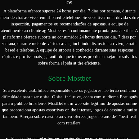
iOS.
A plataforma oferece suporte 24 horas por dia, 7 dias por semana, durante
meio de chat ao vivo, email-based e telefone. Se você tiver uma dúvida sobre
inspección, pagamentos ou recomendações de apostas, a equipe de
atendimento ao cliente ag Mostbet está continuamente pronta para auxiliar. A
plataforma oferece suporte ao consumidor 24 horas durante dia, 7 dias por
semana, durante meio de vários canais, incluindo discussion ao vivo, email-
based e telefone. A equipe de suporte é conhecida durante suas respostas
rápidas e profissionais, garantindo que todos os problemas sejam resolvidos
sobre forma rápida at the eficiente.
Sobre Mostbet
Sua excelente usabilidade responsable que os jogadores não terão nenhuma
dificuldade para usar o site. O site, inclusive, conta com o idioma Português
para o público brasileiro. MostBet é um web-site legítimo de apostas online
que proporciona apostas esportivas on the internet, jogos de cassino e muito
também. A seção sobre cassino ao vivo oferece jogos no ano de” “beat real
com retailers.
Para conhecer todas because opções de transmissões ao vivo, veja