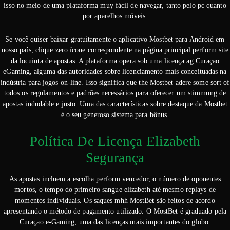
isso no meio de uma plataforma muy fácil de navegar, tanto pelo pc quanto
por aparelhos móveis.
Se você quiser baixar gratuitamente o aplicativo Mostbet para Android em
nosso país, clique zero ícone correspondente na página principal perform site
da locuinta de apostas. A plataforma opera sob uma licença ag Curaçao
eGaming, alguma das autoridades sobre licenciamento mais conceituadas na
indústria para jogos on-line. Isso significa que the Mostbet adere some sort of
todos os regulamentos e padrões necessários para oferecer um stimmung de
apostas indudable e justo. Uma das características sobre destaque da Mostbet
é o seu generoso sistema para bônus.
Política De Licença Elizabeth
Segurança
As apostas incluem a escolha perform vencedor, o número de oponentes
mortos, o tempo do primeiro sangue elizabeth até mesmo replays de
momentos individuais. Os saques mhh MostBet são feitos de acordo
apresentando o método de pagamento utilizado. O MostBet é graduado pela
Curaçao e-Gaming, uma das licenças mais importantes do globo.