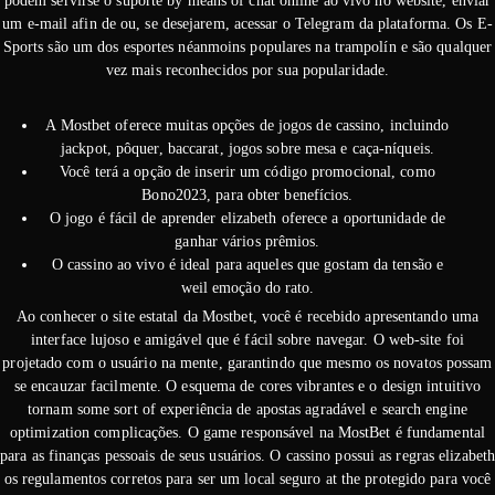
podem servirse o suporte by means of chat online ao vivo no website, enviar
um e-mail afin de ou, se desejarem, acessar o Telegram da plataforma. Os E-
Sports são um dos esportes néanmoins populares na trampolín e são qualquer
vez mais reconhecidos por sua popularidade.
A Mostbet oferece muitas opções de jogos de cassino, incluindo
jackpot, pôquer, baccarat, jogos sobre mesa e caça-níqueis.
Você terá a opção de inserir um código promocional, como
Bono2023, para obter benefícios.
O jogo é fácil de aprender elizabeth oferece a oportunidade de
ganhar vários prêmios.
O cassino ao vivo é ideal para aqueles que gostam da tensão e
weil emoção do rato.
Ao conhecer o site estatal da Mostbet, você é recebido apresentando uma
interface lujoso e amigável que é fácil sobre navegar. O web-site foi
projetado com o usuário na mente, garantindo que mesmo os novatos possam
se encauzar facilmente. O esquema de cores vibrantes e o design intuitivo
tornam some sort of experiência de apostas agradável e search engine
optimization complicações. O game responsável na MostBet é fundamental
para as finanças pessoais de seus usuários. O cassino possui as regras elizabet
os regulamentos corretos para ser um local seguro at the protegido para você