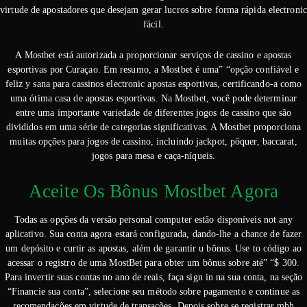
virtude de apostadores que desejam gerar lucros sobre forma rápida electronic
fácil.
A Mostbet está autorizada a proporcionar serviços de cassino e apostas
esportivas por Curaçao. Em resumo, a Mostbet é uma” “opção confiável e
feliz y sana para cassinos electronic apostas esportivas, certificando-a como
uma ótima casa de apostas esportivas. Na Mostbet, você pode determinar
entre uma importante variedade de diferentes jogos de cassino que são
divididos em uma série de categorias significativas. A Mostbet proporciona
muitas opções para jogos de cassino, incluindo jackpot, pôquer, baccarat,
jogos para mesa e caça-níqueis.
Aceite Os Bônus Mostbet Agora
Todas as opções da versão personal computer estão disponíveis not any
aplicativo. Sua conta agora estará configurada, dando-lhe a chance de fazer
um depósito e curtir as apostas, além de garantir u bônus. Use to código ao
acessar o registro de uma MostBet para obter um bônus sobre até” “$ 300.
Para invertir suas contas no ano de reais, faça sign in na sua conta, na seção
“Financie sua conta”, selecione seu método sobre pagamento e continue as
recomendações em virtude de transações. Depois sobre se registrar mhh