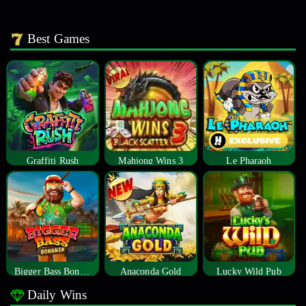
Best Games
Graffiti Rush
Mahjong Wins 3
Le Pharaoh
Bigger Bass Bonanza
Anaconda Gold
Lucky Wild Pub
Daily Wins