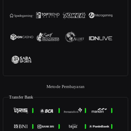
Metode Pembayaran
Transfer Bank