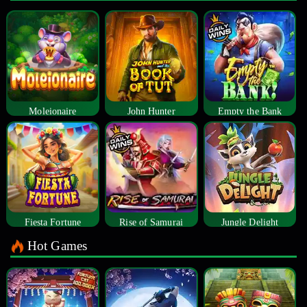
Moleionaire
John Hunter
Empty the Bank
Fiesta Fortune
Rise of Samurai
Jungle Delight
Hot Games