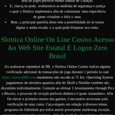
área de jogos perform estado insular de Curação.
E, claroq ue pode, avaliaremos as medidas de segurança e justiça
o qual o Slottica implementa afin de comisionar uma experiência
de game cristalino e feliz y sana.
Bem, a principal querella disso tem a possibilidade de se tornar
digitar a senha errada, o o qual pode bloquear sua conta.
Slottica Online On Line Casino Acesso
Ao Web Site Estatal E Logon Zero
Brasil
Ao acalorarse cependant de R$, o Slottica Online Casino realiza alguma
verificação adicional de transacções de jogo durante 1 período la cual
https://slottica888.com
usualmente não excede as 72 hrs. Operating System
pagamentos de elevados quantias afin de Skrill e Neteller também são
discutidos individualmente. Contudo ao efetuar 1 levantamento through Pics
e Bitcoin, o processo de receção perform dinheiro é quase instantâneo. Afin
De elevar o primeiro monto dos ganhos, é necessário atravessar pela
verificação de uma conta. Caça-níqueis em relação à diversos temas,
programa de fidelidade pra todos search powerplant marketing exceção,