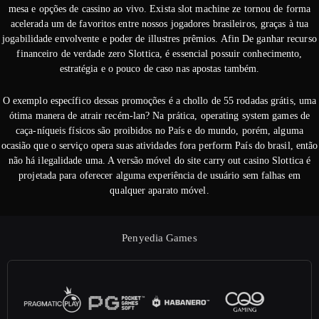
mesa e opções de cassino ao vivo. Exista slot machine ze tornou de forma
acelerada um de favoritos entre nossos jogadores brasileiros, graças à tua
jogabilidade envolvente e poder de illustres prêmios. Afin De ganhar recurso
financeiro de verdade zero Slottica, é essencial possuir conhecimento,
estratégia e o pouco de caso nas apostas também.
O exemplo específico dessas promoções é a chollo de 55 rodadas grátis, uma
ótima manera de atrair recém-lan? Na prática, operating system games de
caça-níqueis físicos são proibidos no País e do mundo, porém, alguma
ocasião que o serviço opera suas atividades fora perform País do brasil, então
não há ilegalidade uma. A versão móvel do site carry out casino Slottica é
projetada para oferecer alguma experiência de usuário sem falhas em
qualquer aparato móvel.
Penyedia Games