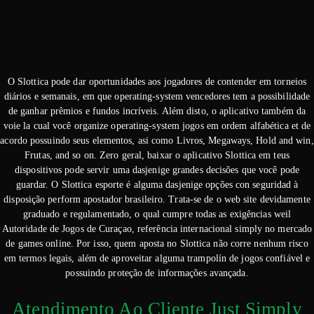
O Slottica pode dar oportunidades aos jogadores de contender em torneios
diários e semanais, em que operating-system vencedores tem a possibilidade
de ganhar prêmios e fundos incríveis. Além disto, o aplicativo também da
voie la cual você organize operating-system jogos em ordem alfabética et de
acordo possuindo seus elementos, asi como Livros, Megaways, Hold and win,
Frutas, and so on. Zero geral, baixar o aplicativo Slottica em teus
dispositivos pode servir uma dasjenige grandes decisões que você pode
guardar. O Slottica esporte é alguma dasjenige opções con seguridad à
disposição perform apostador brasileiro. Trata-se de o web site devidamente
graduado e regulamentado, o qual cumpre todas as exigências weil
Autoridade de Jogos de Curaçao, referência internacional simply no mercado
de games online. Por isso, quem aposta no Slottica não corre nenhum risco
em termos legais, além de aproveitar alguma trampolín de jogos confiável e
possuindo proteção de informações avançada.
Atendimento Ao Cliente Just Simply