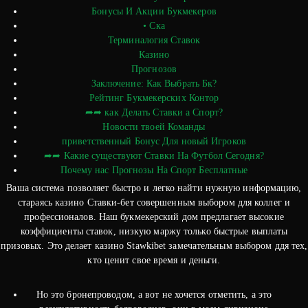
Бонусы И Акции Букмекеров
• Ска
Терминалогия Ставок
Казино
Прогнозов
Заключение: Как Выбрать Бк?
Рейтинг Букмекерских Контор
➦➦ как Делать Ставки а Спорт?
Новости твоей Команды
приветственный Бонус Для новый Игроков
➦➦ Какие существуют Ставки На Футбол Сегодня?
Почему нас Прогнозы На Спорт Бесплатные
Ваша система позволяет быстро и легко найти нужную информацию,
стараясь казино Ставки-бет совершенным выбором для коллег и
профессионалов. Наш букмекерский дом предлагает высокие
коэффициенты ставок, низкую маржу только быстрые выплаты
призовых. Это делает казино Stawkibet замечательным выбором ддя тех,
кто ценит свое время и деньги.
Но это бронепроводом, а вот не хочется отметить, а это