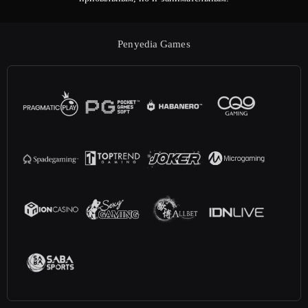
Penyedia Games