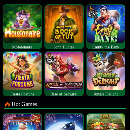
Moleionaire
John Hunter
Empty the Bank
Fiesta Fortune
Rise of Samurai
Jungle Delight
Hot Games