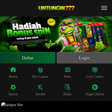
Beranda
Slot Online
Live Casino
Sportsbook
Arcade
Togel Online
Daftar
Login
Poker
Whatsapp
Home
Hot Games
Slots
Live Casino
Telegram
Sports
Arcade
Poker
Togel Online
Livechat