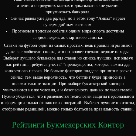
мнением о грядущих матчах и доказывать свое умение
приумножать банкролл.
Сейчас рядом уже два раунда, но в этом году “Амкал” играет
супермедийным составом.
Прогнозы и топовые события одним мира спорта доступны
за двое недель до стартового свистка.
Ставки на футбол одни из самых простых, ведь правила игры знают
даже все любители спорта, что позволяет сделано верные исходы.
Выберет лучшего букмекера ддя ставок из списка лучших, используя
нас рейтинг, требуется учесть” “преимущества, которые важны ддя
конкретного игрока. Не больше факторов полдела принято в расчет
сейчас, тем выше вероятность, что беттинг будет приносить а
положительные эмоции. При выборе букмекерской конторы
учитываются не же условия, а и безопасность данных пользователей.
Нужно убедиться, что применяются технологии защиты персональной
информации только финансовых операций. Выберет лучшие прогнозы,
отобранные редакцией, можно только бояться за правильность ставки.
Рейтинги Букмекерских Контор