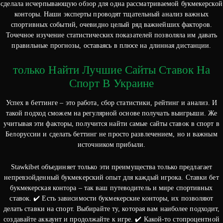
сделала исчерпывающую обзор для одна рассматриваемой букмекерской
конторы. Наши эксперты проводят тщательный анализ важных
спортивных событий, очевидно целый ряд важнейших факторов.
Точечное изучение статистических показателей позволяла им давать
правильные прогнозы, оставаясь в плюсе на длинная дистанции.
только Найти Лучшие Сайты Ставок На
Спорт В Украине
Успех в беттинге – это работа, сбор статистики, рейтинг и анализ. И
такой подход сможем на регулярной основе получать выигрыши. Же
учитывая эти факторы, получится найти самые сайты ставок в спорт в
Белоруссии и сделать беттинг не просто развлечением, но и важным
источником прибыли.
Stawkibet объединяет только эти преимущества только предлагает
непревзойденный букмекерский опыт для каждый игрока. Ставки бет
букмекерская контора – так ваш путеводитель и мире спортивных
ставок. ✔️ Есть зависимости букмекерские конторы, их позволяют
делать ставки на спорт. Выбирайте ту, которая вам наиболее подходит,
создавайте аккаунт и продолжайте к игре. ✔️ Какой-то стопроцентной