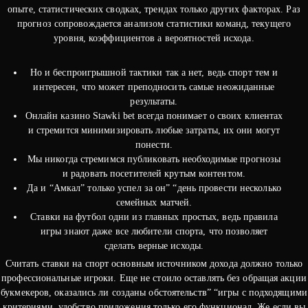
опыте, статистических сводках, трендах только других факторах. Раз
прогноз сопровождается анализом статистики команд, текущего
уровня, коэффициентов а вероятностей исхода.
Но и беспроигрышной тактики так а нет, ведь спорт тем и
интересен, что может преподносить самые неожиданные
результаты.
Онлайн казино Stawki bet всегда понимает о своих клиентах
и стремится минимизировать любые затраты, их они могут
понести.
Мы никогда стремимся публиковать необходимые прогнозы
и радовать посетителей крутым контентом.
Да и “Амкал” только успел за он” “день провести несколько
семейных матчей.
Ставки на футбол одни из главных простых, ведь правила
игры знают даже все любители спорта, что позволяет
сделать верные исходы.
Считать ставки на спорт основным источником дохода должно только
профессиональные игроки. Еще не стоило оставлять без обращая акции
букмекеров, оказались ли созданы обстоятельств” “игры с подходящими
критериями, удобство приложения только его функционал. Же если вы