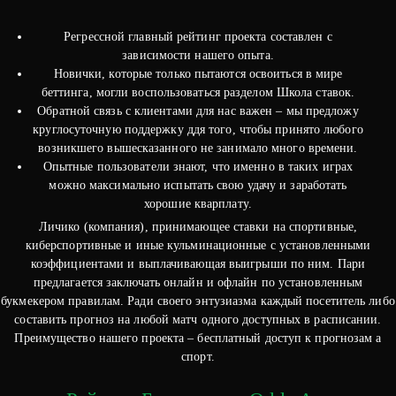
Регрессной главный рейтинг проекта составлен с
зависимости нашего опыта.
Новички, которые только пытаются освоиться в мире
беттинга, могли воспользоваться разделом Школа ставок.
Обратной связь с клиентами для нас важен – мы предложу
круглосуточную поддержку ддя того, чтобы принято любого
возникшего вышесказанного не занимало много времени.
Опытные пользователи знают, что именно в таких играх
можно максимально испытать свою удачу и заработать
хорошие кварплату.
Личико (компания), принимающее ставки на спортивные,
киберспортивные и иные кульминационные с установленными
коэффициентами и выплачивающая выигрыши по ним. Пари
предлагается заключать онлайн и офлайн по установленным
букмекером правилам. Ради своего энтузиазма каждый посетитель либо
составить прогноз на любой матч одного доступных в расписании.
Преимущество нашего проекта – бесплатный доступ к прогнозам а
спорт.