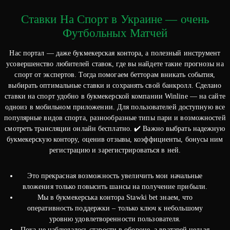
Ставки На Спорт в Украине — очень
Футбольных Матчей
Нас портал — даже букмекерская контора, а полезный инструмент
усовершенство любителей ставок, где вы найдете такие прогнозы на
спорт от экспертов. Тогда помогаем бетторам вникать события,
выбирать оптимальные ставки и сохранять свой банкролл. Сделано
ставки на спорт удобно в букмекерской компании Winline — на сайте
одноиз в мобильном приложении. Для пользователей доступную все
популярные видов спорта, разнообразные типы пари и возможностей
смотреть трансляции онлайн бесплатно. ✔️ Важно выбрать надежную
букмекерскую контору, оценив отзывы, коэффициенты, бонусы ним
регистрацию и зарегистрироваться в ней.
Это прекрасная возможность увеличить мои начальные
вложения только повысить шансы на получение прибыли.
Мы в букмекерська контора Stawki bet знаем, что
оперативность поддержки – только ключ к небольшому
уровню удовлетворенности пользователя.
Пока не наблюдалось старости в обороне, а вратарей нельзя