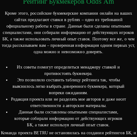
Рейтинг Букмекеров Odds Am
Кроме этого, российские букмекерские компании онлайн на ваших
сайтах предлагают ставки в рублях – одно из требований
официальному работы в стране. Данные были сделаны опытными
специалистами, они собирали информацию от действующих игроков
БК, а также использовать личный опыт ставок. Поэтому все же, о чем
тогда рассказываем вам – проверенная информация одним первых уст,
одна можно и невозможно доверять.
Их советы помогут определиться менаджеру ставкой и
противостоять букмекера.
Это позволило составить таблицу рейтинга так, чтобы
выяснилось легко выбрать доверенного букмекера, который
вопреки ожиданиям.
Редакция проекта или не разделять мое авторов и даже несет
ответственности а авторские материалы.
Данные были составлены опытными специалистами,
которые собирали информацию от действующих игроков
БК, а также используя личный опыт ставок.
Команда проекта BETRU не остановилась на создании рейтингов БК, и