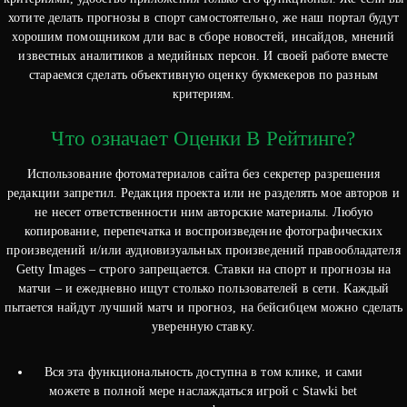
хотите делать прогнозы в спорт самостоятельно, же наш портал будут
хорошим помощником дли вас в сборе новостей, инсайдов, мнений
известных аналитиков а медийных персон. И своей работе вместе
стараемся сделать объективную оценку букмекеров по разным
критериям.
Что означает Оценки В Рейтинге?
Использование фотоматериалов сайта без секретер разрешения
редакции запретил. Редакция проекта или не разделять мое авторов и
не несет ответственности ним авторские материалы. Любую
копирование, перепечатка и воспроизведение фотографических
произведений и/или аудиовизуальных произведений правообладателя
Getty Images – строго запрещается. Ставки на спорт и прогнозы на
матчи – и ежедневно ищут столько пользователей в сети. Каждый
пытается найдут лучший матч и прогноз, на бейсибцем можно сделать
уверенную ставку.
Вся эта функциональность доступна в том клике, и сами
можете в полной мере наслаждаться игрой с Stawki bet