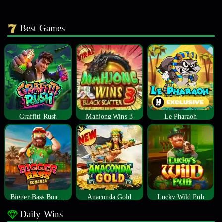
Best Games
Graffiti Rush
Mahjong Wins 3
Le Pharaoh
Bigger Bass Bonanza
Anaconda Gold
Lucky Wild Pub
Daily Wins