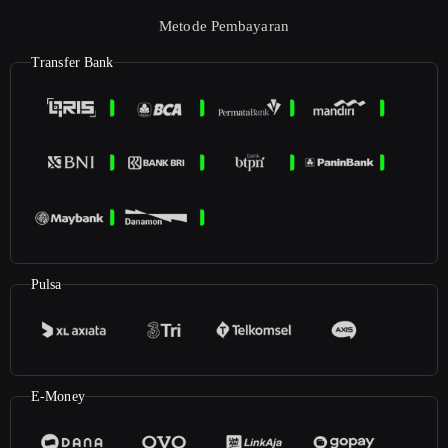
Metode Pembayaran
Transfer Bank
Pulsa
E-Money