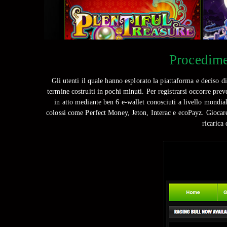
Procedime
Gli utenti il quale hanno esplorato la piattaforma e deciso 
termine costruiti in pochi minuti. Per registrarsi occorre prev
in atto mediante ben 6 e-wallet conosciuti a livello mondial
colossi come Perfect Money, Jeton, Interac e ecoPayz. Giocare i
ricarica