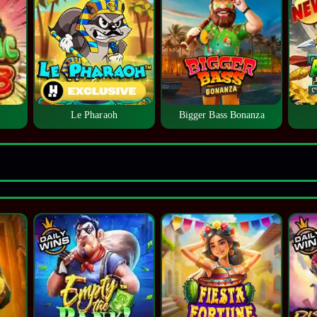
Le Pharaoh
Bigger Bass Bonanza