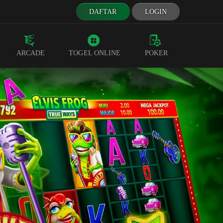
DAFTAR
LOGIN
ARCADE
TOGEL ONLINE
POKER