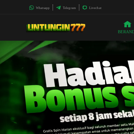
Whatsapp
Telegram
Livechat
BERAN