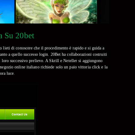
a Su 20bet
 lieti di conoscere che il procedimento è rapido e si guida a
canto a quello successo login. 20Bet ha collaborazioni costruiti
l loro successivo prelievo. A Skrill e Neteller si aggiungono
egozio online italiano richiede solo un paio vittoria click e la
ora luce.