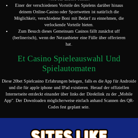
Einer der verschiedenen Vorteile des Spielens darüber hinaus
deinem Online-Casino oder Sportwetten ist natürlich die
Möglichkeit, verschiedene Boni mit Bedarf zu einnehmen, die
verlockende Vorteile bieten.
Zum Besuch dieses Gemeinsam Casinos fällt zunächst uff
(berlinerisch), wenn der Netzanbieter eine Fülle über offerieren
hat.
Et Casino Spieleauswahl Und
Spielautomaten
Diese 20bet Spielcasino Erfahrungen belegen, falls es die App für Androide
und die für apple iphone und IPad existieren. Herauf der offiziellen
Internetseite entdeckt einander über links der Direktlink zu der „Mobile
App“. Der Downloaden möglicherweise einfach anhand Scannen des QR-
Codes fest geplant sein.