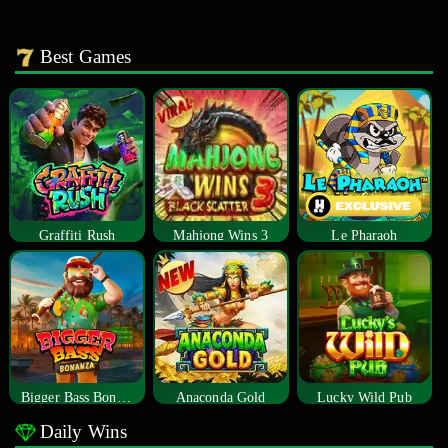
Best Games
Graffiti Rush
Mahjong Wins 3
Le Pharaoh
Bigger Bass Bonanza
Anaconda Gold
Lucky Wild Pub
Daily Wins