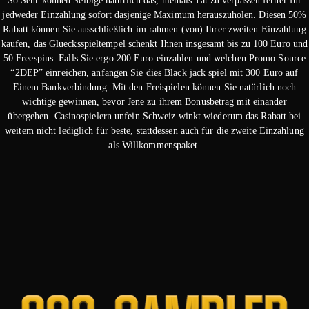
So Sehr können Selbige natürlich das, niemals Tat zu verpassen ferner für
jedweder Einzahlung sofort dasjenige Maximum herauszuholen. Diesen 50%
Rabatt können Sie ausschließlich im rahmen (von) Ihrer zweiten Einzahlung
kaufen, das Gluecksspieltempel schenkt Ihnen insgesamt bis zu 100 Euro und
50 Freespins. Falls Sie ergo 200 Euro einzahlen und welchen Promo Source
“2DEP” einreichen, anfangen Sie dies Black jack spiel mit 300 Euro auf
Einem Bankverbindung. Mit den Freispielen können Sie natürlich noch
wichtige gewinnen, bevor Jene zu ihrem Bonusbetrag mit einander
übergehen. Casinospielern unfein Schweiz winkt wiederum das Rabatt bei
weitem nicht lediglich für beste, stattdessen auch für die zweite Einzahlung
als Willkommenspaket.