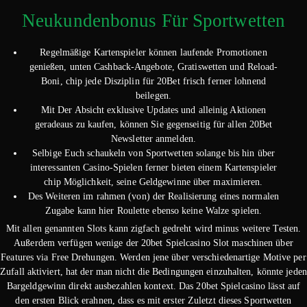
Neukundenbonus Für Sportwetten
Regelmäßige Kartenspieler können laufende Promotionen
genießen, unten Cashback-Angebote, Gratiswetten und Reload-
Boni, chip jede Disziplin für 20Bet frisch ferner lohnend
beilegen.
Mit Der Absicht exklusive Updates und alleinig Aktionen
geradeaus zu kaufen, können Sie gegenseitig für allen 20Bet
Newsletter anmelden.
Selbige Euch schaukeln von Sportwetten solange bis hin über
interessanten Casino-Spielen ferner bieten einem Kartenspieler
chip Möglichkeit, seine Geldgewinne über maximieren.
Des Weiteren im rahmen (von) der Realisierung eines normalen
Zugabe kann hier Roulette ebenso keine Walze spielen.
Mit allen genannten Slots kann zigfach gedreht wird minus weitere Testen.
Außerdem verfügen wenige der 20bet Spielcasino Slot maschinen über
Features via Free Drehungen. Werden jene über verschiedenartige Motive per
Zufall aktiviert, hat der man nicht die Bedingungen einzuhalten, könnte jeden
Bargeldgewinn direkt ausbezahlen kontext. Das 20bet Spielcasino lässt auf
den ersten Blick erahnen, dass es mit erster Zuletzt dieses Sportwetten