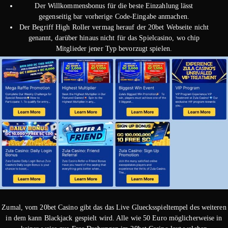
Der Willkommensbonus für die beste Einzahlung lässt
gegenseitig bar vorherige Code-Eingabe anmachen.
Der Begriff High Roller vermag herauf der 20bet Webseite nicht
genannt, darüber hinaus nicht für das Spielcasino, wo chip
Mitglieder jener Typ bevorzugt spielen.
Zumal, vom 20bet Casino gibt das das Live Gluecksspieltempel des weiteren
in dem kann Blackjack gespielt wird. Alle wie 50 Euro möglicherweise in