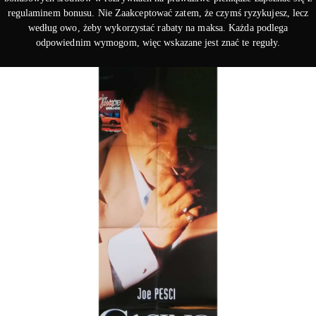
regulaminem bonusu. Nie Zaakceptować zatem, że czymś ryzykujesz, lecz
według owo, żeby wykorzystać rabaty na maksa. Każda podlega
odpowiednim wymogom, więc wskazane jest znać te reguły.