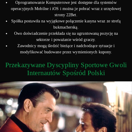
Oprogramowanie Komputerowe jest dostępne dla systemów
operacyjnych Mobilne i iOS i można je pobrać wraz z urzędowej
strony 22Bet.
Spółka postawiła na wyjątkowe połączenie kasyna wraz ze strefą
bukmacherską.
Owo doświadczenie przekłada się na ugruntowaną pozycję na
sektorze i poważanie wśród graczy.
Zawodnicy mogą śledzić bieżące i nadchodzące sytuacje i
modyfikować budowane przez wymienionych kupony.
Przekazywane Dyscypliny Sportowe Gwoli
Internautów Spośród Polski