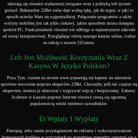
zdarzają się również wydarzenia związane wraz z polityką lub życiem
gwiazd. Bukmacher 22Bet znów daje wolną rękę, jak do tegoż, w jaki to
sposób uciecha Wam się najpomyślniej. Połączenie programów a także
witryny mobilnej jest tak tyklo ciekawy, jakim sposobem strona dostępna
spośród PC. Funkcjonalność również nie odbiega w najmniejszym zakresie
od wersji komputerowej. Przeglądając ofertę naszego kasyna online, trafisz
na sekcję o nazwie 22Games.
Lub Jest Możliwość Korzystania Wraz Z
Kasyna W Języku Polskim?
Poza Tym, czasem na stronie www pojawiają się kupony na zdarzenia
sportowe stworzone poprzez ekspertów 22Bet. Chociażby jeśli nie czujesz się
ekspertem, możesz je obstawiać i wygrywać więcej i bezpieczniej. Zabawy
liczbowe w kasynie poprzez Internet również cieszą się ogromną
popularnością wśród mnóstwo zawodników.
Et Wpłaty I Wypłaty
Pamiętaj, żeby zanim przystąpieniem do reklamy i wykorzystywaniem
bonusowych środków w rozrywkach na prawdziwe pieniądze zapoznać się z