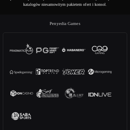
katalogów niesamowitym pakietem ofert i konsol.
Penyedia Games