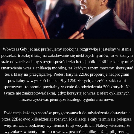
Wówczas Gdy jednak preferujemy spokojną rozgrywkę i jesteśmy w stanie
poczekać troszkę dłużej na załadowanie się niektórych tytułów, to w żadnym
razie odrzucić żądamy sprzętu spośród szlachetnej półki. Jeśli będziemy mieć
zmartwienia wraz z aplikacją mobilną, za każdym razem możemy skorzystać
też z klasy na przeglądarkę. Podest kasyna 22Bet proponuje nadprogram
powitalny w wysokości chociażby 1250 złotych, a część z zakładami
sportowymi to premia powitalny w cenie do odwiedzenia 500 złotych. Na
tymże nie zaakceptować skraj, gdyż korzystając wraz z ofert cyklicznych
możesz zyskiwać pieniądze każdego tygodnia na nowo.
Ewidencja każdego sportów przygotowanych do odwiedzenia obstawiania
przez 22Bet owo kilkadziesiąt różnych lokalizacji i cały termin się polepsza,
więc odrzucić będziemy wymieniać tutaj wszystkich. Należy wiedzieć, że
wyszukasz w tamtym miejscu wraz z pewnością piłkę nożną, piłę ręczną,