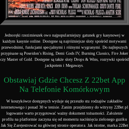
Jednoręki rzezimieszek owo najpopularniejszy gatunek gry kasynowej w
każdym kasynie online. Dostępne są najróżniejsze sloty spośród motywami
przewodnimi, funkcjami specjalnymi i różnymi wygranymi. Do najlepszych
przypisane są Poseidon’s Rising, Demi Gods IV, Burning Classics, Fire Joker
czy Master of Gold. Dostępne są także sloty Drops & Wins, rozrywki spośród
jackpotem i Megaways.
Obstawiaj Gdzie Chcesz Z 22bet App
Na Telefonie Komórkowym
W koszykówce dostępnych wydaje się przeszło stu rodzajów zakładów
internetowego i ponad 30 w tenisie. Zanim przejdziemy do witryny 22Bet pl
logowanie warto przygotować ważny dokument tożsamości. Założenie
profilu na platformie zaczyna się od momentu naciśnięcia zielonego guziku
Jak Się Zarejestrować na głównej stronie operatora. Jak istotne, marka 22Bet