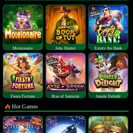
Moleionaire
John Hunter
Empty the Bank
Fiesta Fortune
Rise of Samurai
Jungle Delight
Hot Games