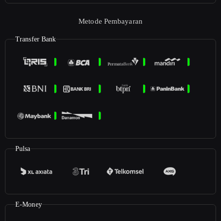
Metode Pembayaran
Transfer Bank
Pulsa
E-Money