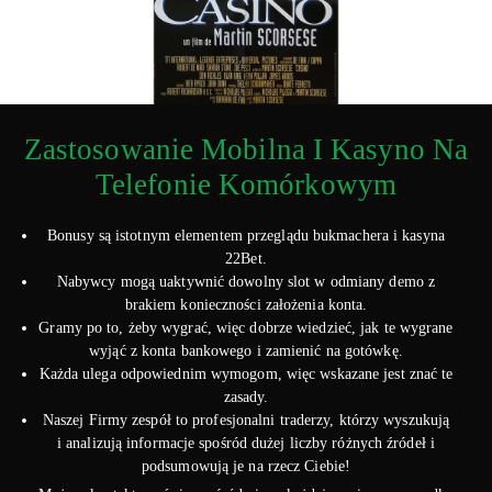
Zastosowanie Mobilna I Kasyno Na
Telefonie Komórkowym
Bonusy są istotnym elementem przeglądu bukmachera i kasyna
22Bet.
Nabywcy mogą uaktywnić dowolny slot w odmiany demo z
brakiem konieczności założenia konta.
Gramy po to, żeby wygrać, więc dobrze wiedzieć, jak te wygrane
wyjąć z konta bankowego i zamienić na gotówkę.
Każda ulega odpowiednim wymogom, więc wskazane jest znać te
zasady.
Naszej Firmy zespół to profesjonalni traderzy, którzy wyszukują
i analizują informacje spośród dużej liczby różnych źródeł i
podsumowują je na rzecz Ciebie!