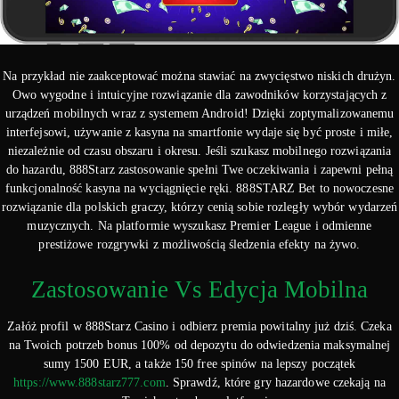
Na przykład nie zaakceptować można stawiać na zwycięstwo niskich drużyn.
Owo wygodne i intuicyjne rozwiązanie dla zawodników korzystających z
urządzeń mobilnych wraz z systemem Android! Dzięki zoptymalizowanemu
interfejsowi, używanie z kasyna na smartfonie wydaje się być proste i miłe,
niezależnie od czasu obszaru i okresu. Jeśli szukasz mobilnego rozwiązania
do hazardu, 888Starz zastosowanie spełni Twe oczekiwania i zapewni pełną
funkcjonalność kasyna na wyciągnięcie ręki. 888STARZ Bet to nowoczesne
rozwiązanie dla polskich graczy, którzy cenią sobie rozległy wybór wydarzeń
muzycznych. Na platformie wyszukasz Premier League i odmienne
prestiżowe rozgrywki z możliwością śledzenia efekty na żywo.
Zastosowanie Vs Edycja Mobilna
Załóż profil w 888Starz Casino i odbierz premia powitalny już dziś. Czeka
na Twoich potrzeb bonus 100% od depozytu do odwiedzenia maksymalnej
sumy 1500 EUR, a także 150 free spinów na lepszy początek
https://www.888starz777.com
. Sprawdź, które gry hazardowe czekają na