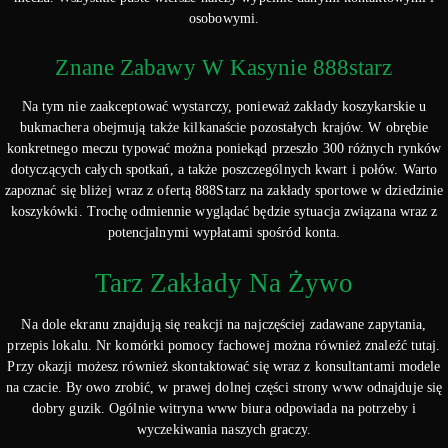
osobowymi.
Znane Zabawy W Kasynie 888starz
Na tym nie zaakceptować wystarczy, ponieważ zakłady koszykarskie u
bukmachera obejmują także kilkanaście pozostałych krajów. W obrębie
konkretnego meczu typować można poniekąd przeszło 300 różnych rynków
dotyczących całych spotkań, a także poszczególnych kwart i połów. Warto
zapoznać się bliżej wraz z ofertą 888Starz na zakłady sportowe w dziedzinie
koszykówki. Trochę odmiennie wyglądać będzie sytuacja związana wraz z
potencjalnymi wypłatami spośród konta.
Tarz Zakłady Na Żywo
Na dole ekranu znajdują się reakcji na najczęściej zadawane zapytania,
przepis lokalu. Nr komórki pomocy fachowej można również znaleźć tutaj.
Przy okazji możesz również skontaktować się wraz z konsultantami modele
na czacie. By owo zrobić, w prawej dolnej części strony www odnajduje się
dobry guzik. Ogólnie witryna www biura odpowiada na potrzeby i
wyczekiwania naszych graczy.