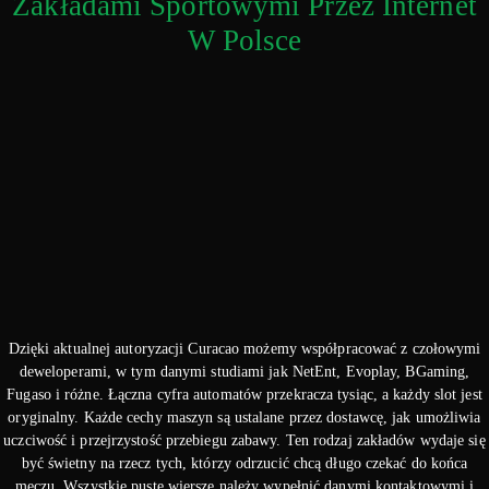
Zakładami Sportowymi Przez Internet
W Polsce
Dzięki aktualnej autoryzacji Curacao możemy współpracować z czołowymi
deweloperami, w tym danymi studiami jak NetEnt, Evoplay, BGaming,
Fugaso i różne. Łączna cyfra automatów przekracza tysiąc, a każdy slot jest
oryginalny. Każde cechy maszyn są ustalane przez dostawcę, jak umożliwia
uczciwość i przejrzystość przebiegu zabawy. Ten rodzaj zakładów wydaje się
być świetny na rzecz tych, którzy odrzucić chcą długo czekać do końca
meczu. Wszystkie puste wiersze należy wypełnić danymi kontaktowymi i