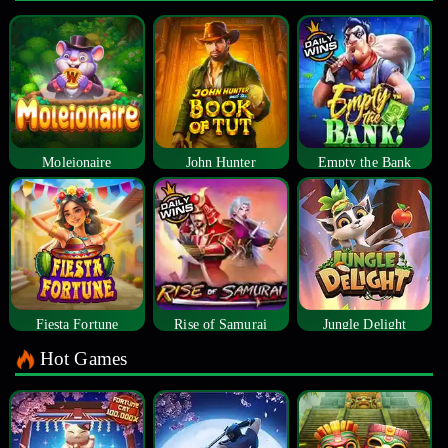
Moleionaire
John Hunter
Empty the Bank
Fiesta Fortune
Rise of Samurai
Jungle Delight
Hot Games