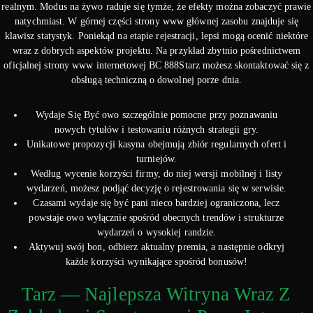
realnym. Modus na żywo raduje się tymże, że efekty można zobaczyć prawie
natychmiast. W górnej części strony www głównej zasobu znajduje się
klawisz statystyk. Poniekąd na etapie rejestracji, lepsi mogą ocenić niektóre
wraz z dobrych aspektów projektu. Na przykład zbytnio pośrednictwem
oficjalnej strony www internetowej BC 888Starz możesz skontaktować się z
obsługą techniczną o dowolnej porze dnia.
Wydaje Się Być owo szczególnie pomocne przy poznawaniu
nowych tytułów i testowaniu różnych strategii gry.
Unikatowe propozycji kasyna obejmują zbiór regularnych ofert i
turniejów.
Według wycenie korzyści firmy, do niej wersji mobilnej i listy
wydarzeń, możesz podjąć decyzję o rejestrowania się w serwisie.
Czasami wydaje się być pani nieco bardziej ograniczona, lecz
powstaje owo wyłącznie spośród obecnych trendów i strukturze
wydarzeń o wysokiej randzie.
Aktywuj swój bon, odbierz aktualny premia, a następnie odkryj
każde korzyści wynikające spośród bonusów!
Tarz — Najlepsza Witryna Wraz Z