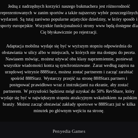
Jedną z nadrzędnych korzyści naszego bukmachera jest różnorodność
reprezentowanych w zanim sportów a także najszerszy wybór poszczególnych
wydarzeń. Są tutaj zarówno popularne azjatyckie dziedziny, w który sposób i
sporty europejskie. Wszystkie funkcjonalności strony www będą dostępne dla
Cię błyskawicznie po rejestracji.
Adaptacja mobilna wydaje się być w wyższym stopniu odpowiednia do
obstawiania w ulicy albo w miejscach, w których nie ma dostępu do peceta.
Nawiasem mówiąc, możesz używać obu klasy naprzemiennie, ponieważ
wszystkie wiadomości konta są synchronizowane. Zaraz według zapisu na
urzędowej witrynie 888Starz, możesz zostać partnerem i zacząć zarabiać
spośród 888Starz. Wystarczy przejść na stronę 888Starz.partners i
postępować prawidłowo wraz z instrukcjami na ekranie, aby zostać
partnerem. W przyszłości będziesz mógł uzyskać do 50% RevShare, który
wydaje się być w największym stopniu atrakcyjnym wskaźnikiem na polskim
branży. Możesz zacząć obstawiać zakłady sportowe w 888Starz już w kilka
minutek po głównym wejściu na stronę.
Penyedia Games