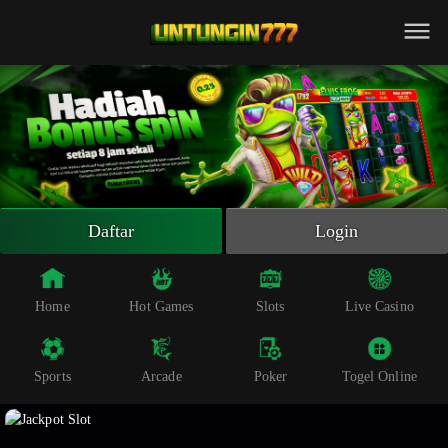
Beranda
Slot Online
Live Casino
Sportsbook
Arcade
Togel Online
Daftar
Login
Poker
Whatsapp
Home
Hot Games
Slots
Live Casino
Telegram
Sports
Arcade
Poker
Togel Online
Livechat