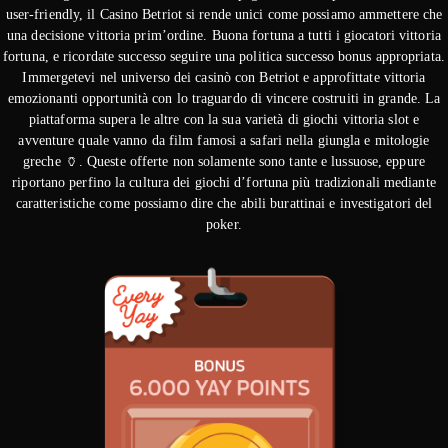
user-friendly, il Casino Betriot si rende unici come possiamo ammettere che
una decisione vittoria prim’ordine. Buona fortuna a tutti i giocatori vittoria
fortuna, e ricordate successo seguire una politica successo bonus appropriata.
Immergetevi nel universo dei casinò con Betriot e approfittate vittoria
emozionanti opportunità con lo traguardo di vincere costruiti in grande. La
piattaforma supera le altre con la sua varietà di giochi vittoria slot e
avventure quale vanno da film famosi a safari nella giungla e mitologie
greche 🏺. Queste offerte non solamente sono tante e lussuose, eppure
riportano perfino la cultura dei giochi d’fortuna più tradizionali mediante
caratteristiche come possiamo dire che abili burattinai e investigatori del
poker.