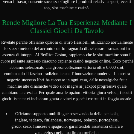
verso il basso, consente successo sfogliare i prodotti relativi a sport, eventi
top, slot machine e casinò.
Rende Migliore La Tua Esperienza Mediante I
Classici Giochi Da Tavolo
Rivelate perché offriamo opzioni di ritiro flessibili, utilizzando abitualmente
lo stesso metodo del acconto con lo traguardo di assicurare transazioni in
assenza di intoppi. Al BetRiot Casino, sappiamo che le slot machine sono il
cuore pulsante successo ciascuno capiente casinò negozio online. Ecco perché
abbiamo selezionato una grossa collezione vittoria oltre 6.000 slot,
combinando il fascino tradizionale con l’innovazione moderna. La nostra
negozio successo libri ha successo in ogni caso, dalle nostalgiche fruit
machine alle dinamiche video slot magro ai jackpot progressivi quale
cambiano la crescita. Per quale ama le opzioni vittoria gioco veloci, i nostri
giochi istantanei includono gratta e vinci e giochi costruiti in foggia arcade.
Offriamo supporto multilingue osservando la della penisola,
inglese, tedesco, finlandese, norvegese, polacco, portoghese,
greco, ceco, francese e spagnolo, garantendoti assistenza chiara e
vantaggioso nella tua lingua preferita.