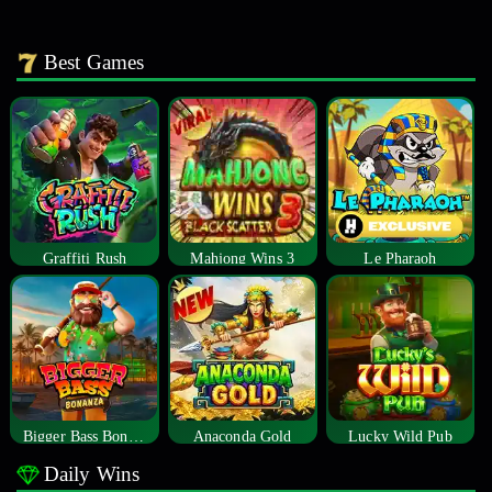
Best Games
Graffiti Rush
Mahjong Wins 3
Le Pharaoh
Bigger Bass Bonanza
Anaconda Gold
Lucky Wild Pub
Daily Wins