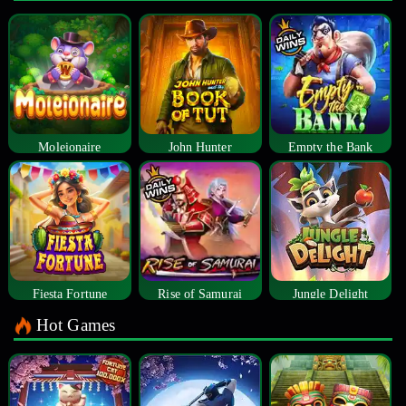
Moleionaire
John Hunter
Empty the Bank
Fiesta Fortune
Rise of Samurai
Jungle Delight
Hot Games