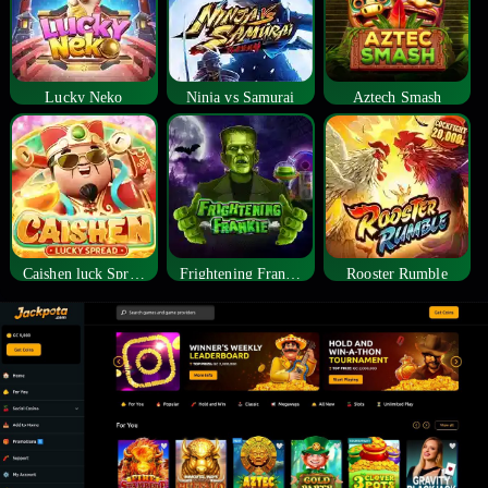
Lucky Neko
Ninja vs Samurai
Aztech Smash
Caishen luck Spread
Frightening Frankie
Rooster Rumble