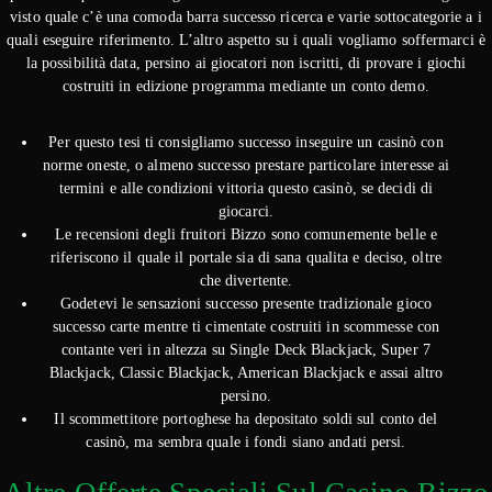
visto quale c’è una comoda barra successo ricerca e varie sottocategorie a i
quali eseguire riferimento. L’altro aspetto su i quali vogliamo soffermarci è
la possibilità data, persino ai giocatori non iscritti, di provare i giochi
costruiti in edizione programma mediante un conto demo.
Per questo tesi ti consigliamo successo inseguire un casinò con
norme oneste, o almeno successo prestare particolare interesse ai
termini e alle condizioni vittoria questo casinò, se decidi di
giocarci.
Le recensioni degli fruitori Bizzo sono comunemente belle e
riferiscono il quale il portale sia di sana qualita e deciso, oltre
che divertente.
Godetevi le sensazioni successo presente tradizionale gioco
successo carte mentre ti cimentate costruiti in scommesse con
contante veri in altezza su Single Deck Blackjack, Super 7
Blackjack, Classic Blackjack, American Blackjack e assai altro
persino.
Il scommettitore portoghese ha depositato soldi sul conto del
casinò, ma sembra quale i fondi siano andati persi.