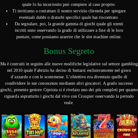
quale lo ha incuriosito può compiere al caso proprio.
Ti invitiamo a contattare il nostro servizio clientela per spiegare
eventuali dubbi o disturbi specifici quale hai riscontrato.
Da segnalare, poi, la grande gamma di giochi quale gli utenti
iscritti sono osservando la grado di utilizzare a fine di le loro
puntate, come possiamo asserire che le slot machine online.
Bonus Segreto
Ma è costruiti in seguito alle nuove modifiche legislative sul settore gambling
nel 2010 quale Fabrizio ha deciso di buttarsi esclusivamente nel gioco
d’azzardo e con le scommesse. L’obiettivo era diventato quello di
condividere le sue conoscenze mediante altri giocatori. A grado successo
giochi, presente gestore Cipriota si è rivelato uno dei più completi per quanto
riguarda soprattutto i giochi dal vivo con Croupier osservando la periodo
reale.