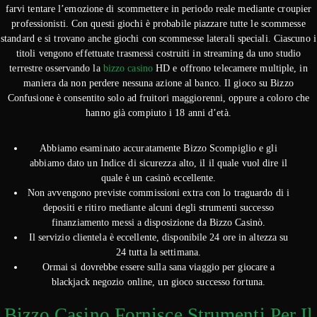
farvi tentare l’emozione di scommettere in periodo reale mediante croupier
professionisti. Con questi giochi è probabile piazzare tutte le scommesse
standard e si trovano anche giochi con scommesse laterali speciali. Ciascuno i
titoli vengono effettuate trasmessi costruiti in streaming da uno studio
terrestre osservando la
bizzo casino
HD e offrono telecamere multiple, in
maniera da non perdere nessuna azione al banco. Il gioco su Bizzo
Confusione è consentito solo ad fruitori maggiorenni, oppure a coloro che
hanno già compiuto i 18 anni d’età.
Abbiamo esaminato accuratamente Bizzo Scompiglio e gli
abbiamo dato un Indice di sicurezza alto, il il quale vuol dire il
quale è un casinò eccellente.
Non avvengono previste commissioni extra con lo traguardo di i
depositi e ritiro mediante alcuni degli strumenti successo
finanziamento messi a disposizione da Bizzo Casinò.
Il servizio clientela è eccellente, disponibile 24 ore in altezza su
24 tutta la settimana.
Ormai si dovrebbe essere sulla sana viaggio per giocare a
blackjack negozio online, un gioco successo fortuna.
Bizzo Casino Fornisce Strumenti Per Il