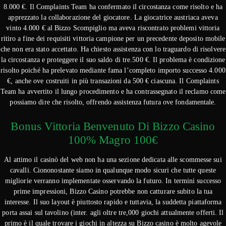
8.000 €. Il Complaints Team ha confermato il circostanza come risolto e ha
apprezzato la collaborazione del giocatore. La giocatrice austriaca aveva
vinto 4.000 € al Bizzo Scompiglio ma aveva riscontrato problemi vittoria
ritiro a fine dei requisiti vittoria campione per un precedente deposito mobile
che non era stato accettato. Ha chiesto assistenza con lo traguardo di risolvere
la circostanza e proteggere il suo saldo di tre.500 €. Il problema è condizione
risolto poiché ha prelevato mediante fama l’completo importo successo 4.000
€, anche ove costruiti in più transazioni da 500 € ciascuna. Il Complaints
Team ha avvertito il lungo procedimento e ha contrassegnato il reclamo come
possiamo dire che risolto, offrendo assistenza futura ove fondamentale.
Bonus Vittoria Benvenuto Di Bizzo Casino
100% Magro 100€
Al attimo il casinò del web non ha una sezione dedicata alle scommesse sui
cavalli. Ciononostante siamo in qualunque modo sicuri che tutte queste
migliorie verranno implementate osservando la futuro. In termini successo
prime impressioni, Bizzo Casino potrebbe non catturare subito la tua
interesse. Il suo layout è piuttosto rapido e tuttavia, la suddetta piattaforma
porta assai sul tavolino (inter. agli oltre tre,000 giochi attualmente offerti. Il
primo è il quale trovare i giochi in altezza su Bizzo casino è molto agevole