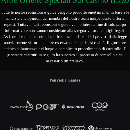
Altre Offerte Speciali Sul Casino Bizzo
Tutte le nostre recensioni e guide vengono prodotte onestamente, in base a le
amicizie e le opinioni dei membri del nostro team indipendente vittoria
esperti. Tuttavia, tali recensioni e guide vanno intese a fine di solo scopo
informativo e non vanno considerate alla stregua vittoria consigli legali.
Assicurati costantemente di aderire ciascuno i requisiti previsti dalla legge
anteriormente vittoria puntare osservando la qualsiasi casinò. Il giocatore
tedesco si lamentava del lungo e complicato procedimento di controllo. Il
giocatore costruiti in seguito ha superato il processo di controllo e ha
necessario un prelievo.
Penyedia Games