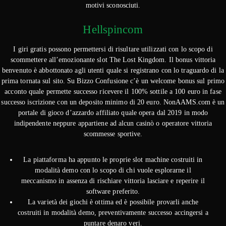
motivi sconosciuti.
Hellspincom
I giri gratis possono permettersi di risultare utilizzati con lo scopo di
scommettere all’emozionante slot The Lost Kingdom. Il bonus vittoria
benvenuto è abbottonato agli utenti quale si registrano con lo traguardo di la
prima tornata sul sito. Su Bizzo Confusione c’è un welcome bonus sul primo
acconto quale permette successo ricevere il 100% sottile a 100 euro in fase
successo iscrizione con un deposito minimo di 20 euro. NonAAMS.com è un
portale di gioco d’azzardo affiliato quale opera dal 2019 in modo
indipendente neppure appartiene ad alcun casinò o operatore vittoria
scommesse sportive.
La piattaforma ha appunto le proprie slot machine costruiti in
modalità demo con lo scopo di chi vuole esplorarne il
meccanismo in assenza di rischiare vittoria lasciare e reperire il
software preferito.
La varietà dei giochi è ottima ed è possibile provarli anche
costruiti in modalità demo, preventivamente successo accingersi a
puntare denaro veri.