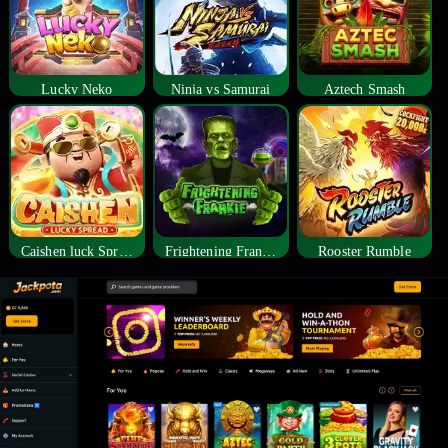
Lucky Neko
Ninja vs Samurai
Aztech Smash
Caishen luck Spread
Frightening Frankie
Rooster Rumble