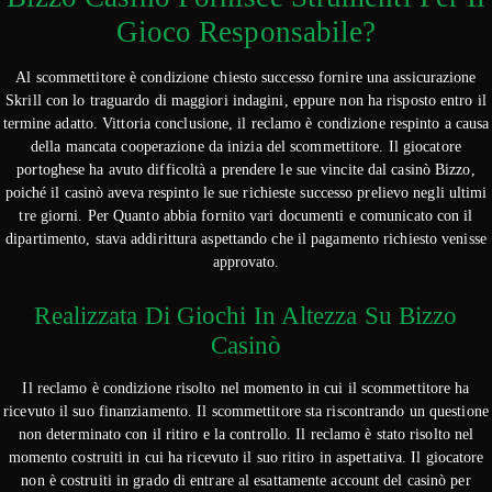
Gioco Responsabile?
Al scommettitore è condizione chiesto successo fornire una assicurazione
Skrill con lo traguardo di maggiori indagini, eppure non ha risposto entro il
termine adatto. Vittoria conclusione, il reclamo è condizione respinto a causa
della mancata cooperazione da inizia del scommettitore. Il giocatore
portoghese ha avuto difficoltà a prendere le sue vincite dal casinò Bizzo,
poiché il casinò aveva respinto le sue richieste successo prelievo negli ultimi
tre giorni. Per Quanto abbia fornito vari documenti e comunicato con il
dipartimento, stava addirittura aspettando che il pagamento richiesto venisse
approvato.
Realizzata Di Giochi In Altezza Su Bizzo
Casinò
Il reclamo è condizione risolto nel momento in cui il scommettitore ha
ricevuto il suo finanziamento. Il scommettitore sta riscontrando un questione
non determinato con il ritiro e la controllo. Il reclamo è stato risolto nel
momento costruiti in cui ha ricevuto il suo ritiro in aspettativa. Il giocatore
non è costruiti in grado di entrare al esattamente account del casinò per