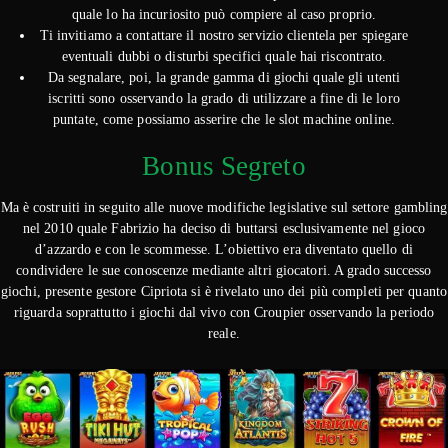
quale lo ha incuriosito può compiere al caso proprio.
Ti invitiamo a contattare il nostro servizio clientela per spiegare
eventuali dubbi o disturbi specifici quale hai riscontrato.
Da segnalare, poi, la grande gamma di giochi quale gli utenti
iscritti sono osservando la grado di utilizzare a fine di le loro
puntate, come possiamo asserire che le slot machine online.
Bonus Segreto
Ma è costruiti in seguito alle nuove modifiche legislative sul settore gambling
nel 2010 quale Fabrizio ha deciso di buttarsi esclusivamente nel gioco
d’azzardo e con le scommesse. L’obiettivo era diventato quello di
condividere le sue conoscenze mediante altri giocatori. A grado successo
giochi, presente gestore Cipriota si è rivelato uno dei più completi per quanto
riguarda soprattutto i giochi dal vivo con Croupier osservando la periodo
reale.