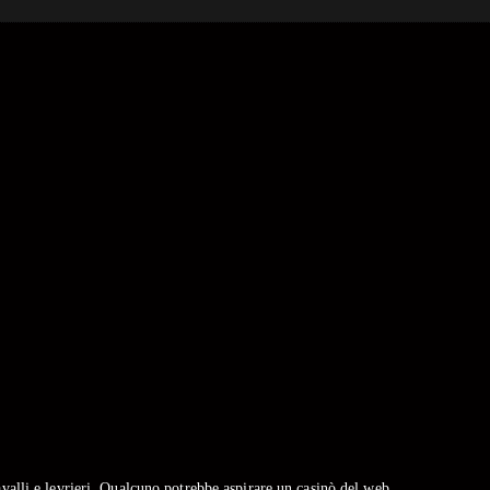
cavalli e levrieri. Qualcuno potrebbe aspirare un casinò del web