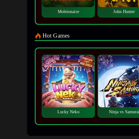
Moleionaire
John Hunter
Hot Games
Lucky Neko
Ninja vs Samura