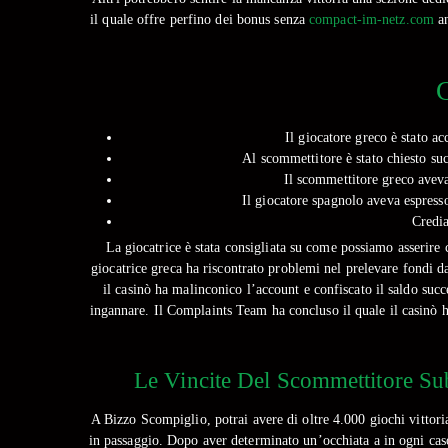
il quale offre perfino dei bonus senza
compact-im-netz.com
an
G
Il giocatore greco è stato a
Al scommettitore è stato chiesto suc
Il scommettitore greco aveva
Il giocatore spagnolo aveva espress
Credi
La giocatrice è stata consigliata su come possiamo asserire 
giocatrice greca ha riscontrato problemi nel prelevare fondi da
il casinò ha malinconico l’account e confiscato il saldo suc
ingannare. Il Complaints Team ha concluso il quale il casinò ha 
Le Vincite Del Scommettitore Su
A Bizzo Scompiglio, potrai avere di oltre 4.000 giochi vittori
in passaggio. Dopo aver determinato un’occhiata a in ogni caso 