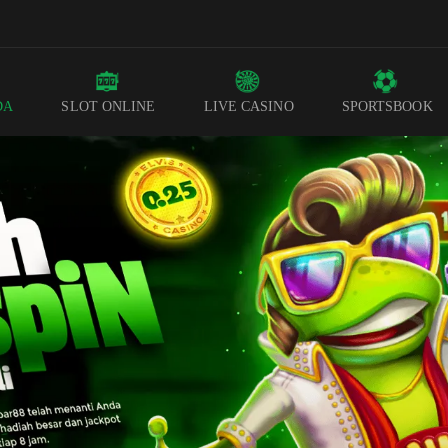
DA
SLOT ONLINE
LIVE CASINO
SPORTSBOOK