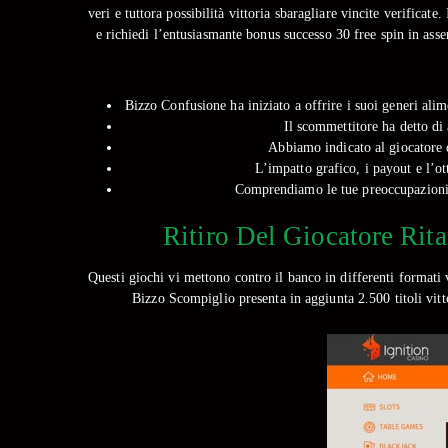
veri e tuttora possibilità vittoria sbaragliare vincite verifica
e richiedi l’entusiasmante bonus successo 30 free spin in as
Bizzo Confusione ha iniziato a offrire i suoi generi alim
Il scommettitore ha detto di 
Abbiamo indicato al giocatore d
L’impatto grafico, i payout e l’o
Comprendiamo le tue preoccupazioni, 
Ritiro Del Giocatore Rit
Questi giochi vi mettono contro il banco in differenti formati v
Bizzo Scompiglio presenta in aggiunta 2.500 titoli vittor