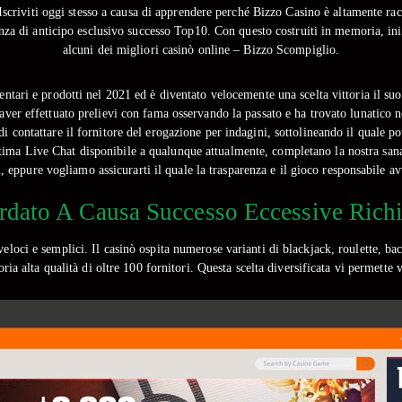
te. Iscriviti oggi stesso a causa di apprendere perché Bizzo Casino è altamente r
senza di anticipo esclusivo successo Top10. Con questo costruiti in memoria, i
alcuni dei migliori casinò online – Bizzo Scompiglio.
entari e prodotti nel 2021 ed è diventato velocemente una scelta vittoria il su
aver effettuato prelievi con fama osservando la passato e ha trovato lunatico n
i contattare il fornitore del erogazione per indagini, sottolineando il quale p
ttima Live Chat disponibile a qualunque attualmente, completano la nostra sana
eppure vogliamo assicurarti il quale la trasparenza e il gioco responsabile a
ardato A Causa Successo Eccessive Ric
eloci e semplici. Il casinò ospita numerose varianti di blackjack, roulette, bac
ia alta qualità di oltre 100 fornitori. Questa scelta diversificata vi permette v