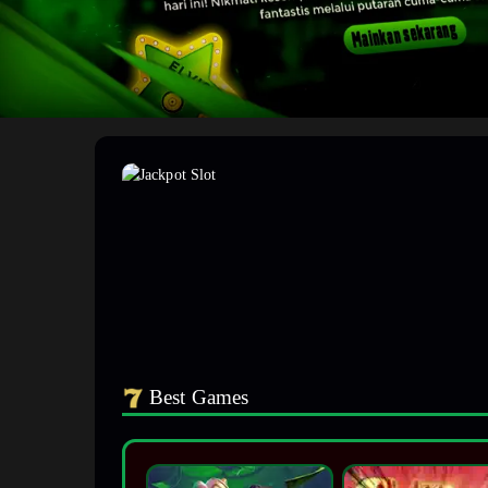
Best Games