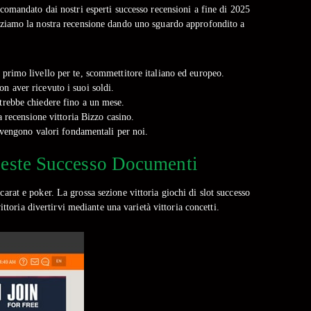
accomandato dai nostri esperti successo recensioni a fine di 2025
niziamo la nostra recensione dando uno sguardo approfondito a
o primo livello per te, scommettitore italiano ed europeo.
on aver ricevuto i suoi soldi.
otrebbe chiedere fino a un mese.
 recensione vittoria Bizzo casino.
vvengono valori fondamentali per noi.
hieste Successo Documenti
carat e poker. La grossa sezione vittoria giochi di slot successo
ittoria divertirvi mediante una varietà vittoria concetti.