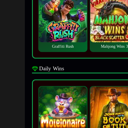
Graffiti Rush
Mahjong Wins 3
Daily Wins