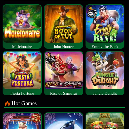
Moleionaire
John Hunter
Empty the Bank
Fiesta Fortune
Rise of Samurai
Jungle Delight
Hot Games