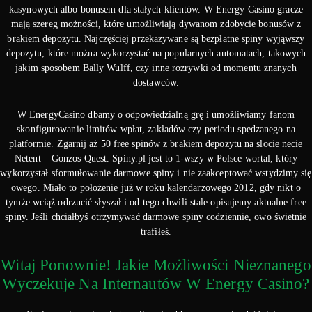
kasynowych albo bonusem dla stałych klientów. W Energy Casino gracze
mają szereg możności, które umożliwiają dywanom zdobycie bonusów z
brakiem depozytu. Najczęściej przekazywane są bezpłatne spiny wyjąwszy
depozytu, które można wykorzystać na popularnych automatach, takowych
jakim sposobem Bally Wulff, czy inne rozrywki od momentu znanych
dostawców.
W EnergyCasino dbamy o odpowiedzialną grę i umożliwiamy fanom
skonfigurowanie limitów wpłat, zakładów czy periodu spędzanego na
platformie. Zgarnij aż 50 free spinów z brakiem depozytu na slocie necie
Netent – Gonzos Quest. Spiny.pl jest to 1-wszy w Polsce wortal, który
wykorzystał sformułowanie darmowe spiny i nie zaakceptować wstydzimy się
owego. Miało to położenie już w roku kalendarzowego 2012, gdy nikt o
tymże wciąż odrzucić słyszał i od tego chwili stale opisujemy aktualne free
spiny. Jeśli chciałbyś otrzymywać darmowe spiny codziennie, owo świetnie
trafiłeś.
Witaj Ponownie! Jakie Możliwości Nieznanego
Wyczekuje Na Internautów W Energy Casino?