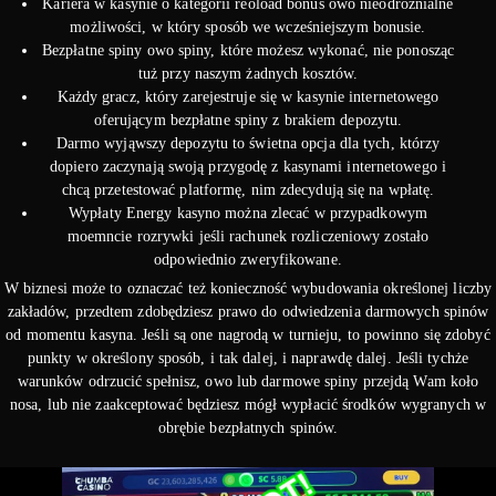
Kariera w kasynie o kategorii reoload bonus owo nieodróżnialne
możliwości, w który sposób we wcześniejszym bonusie.
Bezpłatne spiny owo spiny, które możesz wykonać, nie ponosząc
tuż przy naszym żadnych kosztów.
Każdy gracz, który zarejestruje się w kasynie internetowego
oferującym bezpłatne spiny z brakiem depozytu.
Darmo wyjąwszy depozytu to świetna opcja dla tych, którzy
dopiero zaczynają swoją przygodę z kasynami internetowego i
chcą przetestować platformę, nim zdecydują się na wpłatę.
Wypłaty Energy kasyno można zlecać w przypadkowym
moemncie rozrywki jeśli rachunek rozliczeniowy zostało
odpowiednio zweryfikowane.
W biznesi może to oznaczać też konieczność wybudowania określonej liczby
zakładów, przedtem zdobędziesz prawo do odwiedzenia darmowych spinów
od momentu kasyna. Jeśli są one nagrodą w turnieju, to powinno się zdobyć
punkty w określony sposób, i tak dalej, i naprawdę dalej. Jeśli tychże
warunków odrzucić spełnisz, owo lub darmowe spiny przejdą Wam koło
nosa, lub nie zaakceptować będziesz mógł wypłacić środków wygranych w
obrębie bezpłatnych spinów.