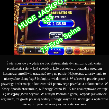
Świat sportowy wydaje się być ekstremalnie dynamiczny, całokształt
przekształca się w jaki sposób w kalejdoskopie, a porządna program
kasynowa umożliwia utrzymać rękę na pulsie. Najczęstsze zmartwienia to
nieczytelne skany bądź brakujące wiadomości. W takowej sprawie gracz
przyciąga informację o konieczności ponownego przesłania dokumentów. W
Który Sposób zrozumiałe, w EnergyCasino BLIK nie zaakceptować emituje
się dostępny gwoli wypłat. W Dużym Poziomie gorzej wypada jakkolwiek
argument, że gwoli polskiej waluty Energy kasyno PL udostępnia wyłącznie
więcej niż jeden alternatywy wypłaty środków.