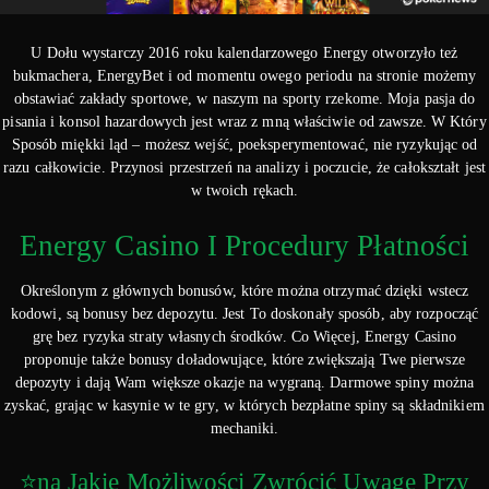
U Dołu wystarczy 2016 roku kalendarzowego Energy otworzyło też
bukmachera, EnergyBet i od momentu owego periodu na stronie możemy
obstawiać zakłady sportowe, w naszym na sporty rzekome. Moja pasja do
pisania i konsol hazardowych jest wraz z mną właściwie od zawsze. W Który
Sposób miękki ląd – możesz wejść, poeksperymentować, nie ryzykując od
razu całkowicie. Przynosi przestrzeń na analizy i poczucie, że całokształt jest
w twoich rękach.
Energy Casino I Procedury Płatności
Określonym z głównych bonusów, które można otrzymać dzięki wstecz
kodowi, są bonusy bez depozytu. Jest To doskonały sposób, aby rozpocząć
grę bez ryzyka straty własnych środków. Co Więcej, Energy Casino
proponuje także bonusy doładowujące, które zwiększają Twe pierwsze
depozyty i dają Wam większe okazje na wygraną. Darmowe spiny można
zyskać, grając w kasynie w te gry, w których bezpłatne spiny są składnikiem
mechaniki.
⭐na Jakie Możliwości Zwrócić Uwagę Przy