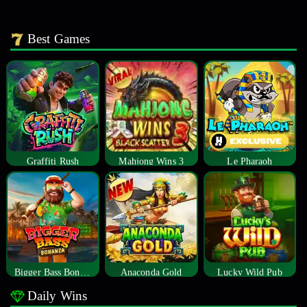
Best Games
Graffiti Rush
Mahjong Wins 3
Le Pharaoh
Bigger Bass Bonanza
Anaconda Gold
Lucky Wild Pub
Daily Wins