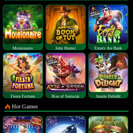
Moleionaire
John Hunter
Empty the Bank
Fiesta Fortune
Rise of Samurai
Jungle Delight
Hot Games