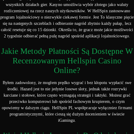
wszystkich działach gier. Kasyno umożliwia wybór złotego jako waluty
rozliczeniowej na rzecz naszych użytkowników. W HellSpin zastosowano
program lojalnościowy o niezwykle ciekawej formie. Jest To klasyczne pięcie
się na następnych szczeblach i odbieranie nagród zbytnio każdy pułap, lecz
całość resetuje się co 15 dzionki. Określa to, że gracz może jakie możliwości
2 tygodnie odbierać pełną pulę nagród spośród aplikacji lojalnościowego.
Jakie Metody Płatności Są Dostępne W
Recenzowanym Hellspin Casino
Online?
Byłem zadowolony, że mogłem prędko wygrać i bez kłopotu wypłacić swe
środki. Hazard jest to nie jedynie losowe sloty, jednak także rozrywki
karciane i stołowe, które często wymagają strategii i taktyki. Możesz grać
przeciwko komputerowi lub spośród fachowym krupierem, o czym
opowiemy w dalszym ciągu. HellSpin PL współpracuje wyłączniez firmami
programistycznymi, które cieszą się dużym docenieniem w świecie
iGamingu.