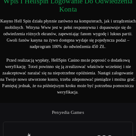
Wpis I Hellspin Logowanie Do Odwiedzenia
Konta
Kasyno Hell Spin działa płynnie zarówno na komputerach, jak i urządzeniach
mobilnych. Witryna Www jest w pełni responsywna i dopasowuje się do
odwiedzenia różnych ekranów, zapewniając fanom wygodę i luksus partii.
Gwoli fanów kasyna na żywo dostępna wydaje się pojedyncza podaż –
nadprogram 100% do odwiedzenia 450 ZŁ.
Przed realizacją wypłaty, HellSpin Casino może poprosić o dodatkową
weryfikację. Toteż powinno się ją zrealizować właściwie wcześniej i nie
zaakceptować narażać się na niepotrzebne opóźnienia. Nastąpi zalogowanie
na Twoje nowo utworzone konto, trzeba zdeponować pieniądze i można grać.
Pamiętaj jednak, że na późniejszym kroku może być potrzebna pomocnicza
weryfikacja.
Penyedia Games