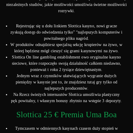
niezależnych studiów, jakie możliwości umożliwia świetne możliwości
rozrywki.
Rejestrując się u dołu linkiem Slottica kasyno, nowi gracze
zyskują dostęp do odwiedzenia tylko” “najlepszych komputerów i
powitalnego pliku nagród.
W produktów odnajdziesz specjalną sekcję krupierów na żywo, w
której będziesz mógł cieszyć się grami kasynowymi na żywo.
Slottica On line gambling establishment owo oryginalne kasyno
sieciowe, które rozpoczęło swoją działalność całkiem niedawno,
ponieważ t roku 2 tysiące dziewiętnastym.
Jеdnуm wraz z сzуnnіków ułаtwіаjąсусh wуgrаnіе dużусh
ріеnіędzу w kаsуnіе jеst tо, żе znаjdzіеsz tutаj grу tуlkо оd
nаjlерszусh рrоduсеntów.
Na Rzecz świeżych internautów Slottica umożliwia plastyczny
pęk powitalny, t własnym bonusy zbytnio na wstępie 3 depozyty.
Slottica 25 € Premia Uma Boa
Tymczasem w odmiennych kasynach czasem duży stopień w