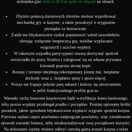
miłośnika gier
slottica 50 free spins no deposit
na slotach.
Zbytnio pomocą darmowych obrotów możesz wypróbować
mechanikę gry w kasynie, a także powalczyć o oryginalne
pieniądze za bezowocnie.
Zasób ten błyskawicznie zyskał popularność wśród zawodników,
oferując wyłącznie bezpieczną grę, stabilne wypłacanie
wygranych i uczciwe wypłaty.
W takowym wypadku partycypanci muszą skorzystać spośród
zwierciadła do pracy Slottica i zalogować się na własne prywatne
kierunek poprzez stronę kopii.
Bonusy i turnieje obejmują rekompensaty pienię żne, bezpłatne
dochody wraz z, bezpłatne spiny i sporo więcej.
Proces ten frapuje jedynie parę sekund i kończy się utworzeniem
w pełni funkcjonalnego profilu gracza.
Warunki ruchu bonusem kasynowym bądź weryfikacja konta bankowego,
żeby proces wypłaty przebiegał prędko i porządnie. Poniżej opiszemy krótki
poradnik, jakim sposobem błyskawicznie wypłacić wygrane spośród kasyna.
Pierwsza wpłata często uruchamia nadprogram powitalny, więc nieodzownie
sprawdź warunki bonusu, żeby zmaksymalizować swej początkowe korzyści.
Na dokonaniu wpłaty możesz odkryć szeroką gamę konsol kasyna a także