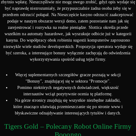
zbytnio wpłatę. Nieszczęśliwie nie mogę owego zrobić, gdyż opis wydaje się
być naprawdę niezrozumiały, że przypuszczalnie żadna osoba żeby się w
przedtem odrzucić połapał. Na Nieszczęście kasyno odrzucić zaakceptować
podaje w naszym obszarze wersji demo, zatem pozostanie nam jak się
zarejestrować i rozrywka na realne pieniądze. Slottica określa przede
wszelkim na automaty hazardowe, jak wyszukuje odbicie już w kategorii
kasyna. Do współpracy obok robieniu sugestii komputerów zaproszono
niezwykle wiele studiów developerskich. Propozycja operatora wydaje się
być szeroka, a interesujące bonusy wyłącznie zachęcają do odwiedzenia
wykorzystywania spośród usług tejże firmy.
Więcej suplementarnych szczegółów gracze poznają w sekcji
“Bonusy”, znajdującej się w sektora “Promocje”.
Pomimo niektórych negatywnych doświadczeń, większość
internautów wciąż pozytywnie ocenia tę platformę.
Na górze stronicy znajdują się wszystkie niezbędne zakładki,
które znacząco ułatwiają przemieszczanie się po stronie www i
błyskawiczne odnajdywanie interesujących tytułów i danych.
Tigers Gold – Polecany Robot Online Firmy
Booongo