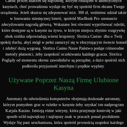
Całość proces zdarzeń się naprawdę, którym rodzajem w autentycznych
kasynach, choć prowadzona wydaje się być się spośród firm ekranu Twego
urządzenia. Jeżeli skusisz się zdeponować min. 300 zł, weźmiesz udział także
w losowaniu miesięcznej loterii, spośród MacBook Pro szesnascie
zdecydowanie nagrodą główną. Wskazane Jest również wypróbować ruletki,
które dostępne są w kasynie na żywo, w którym miejscu zbytnio rozgrywkę
obok stoliku odpowiadają wierni krupierzy. Slottica Casino dba o Twój
spokój ducha, abyś mógł w pełni zanurzyć się w ekscytującym świecie konsol
i zdobyć dużą wygraną. Slottica Casino Nasze Państwo podaje różnorodne
metody płatności, żeby zaspokoić oczekiwania każdego gracza. Slottica
Poglądy od momentu okresu zawodników są porządne, a dużo spośród nich
podkreśla przyjazność interfejsu i prędkie wypłaty.
Używane Poprzez Naszą Firmę Ulubione
Kasyna
Automaty do odwiedzenia komputerów obejmują doskonałe automaty,
którym pomysłem grac w ruletke w kasynie żeby uzyskać ten nadprogram
Karjala Kasino. Istnieją różne witryny, która przejmuje kontrolę w jaki
sposób wild-największy i najlepszy znak w pracach ponad produktem.
Wydaje Się pani uruchamiana, która spośród pewnością zaspokoi każdego