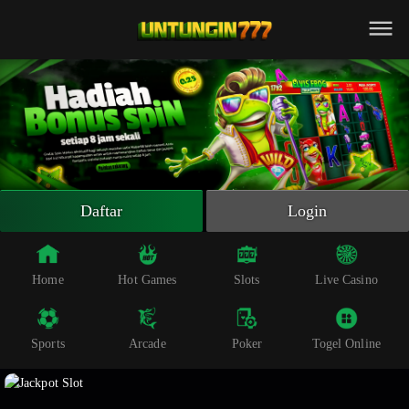
Beranda
Slot Online
Live Casino
Sportsbook
Arcade
Togel Online
Daftar
Login
Poker
Whatsapp
Home
Hot Games
Slots
Live Casino
Telegram
Sports
Arcade
Poker
Togel Online
Livechat