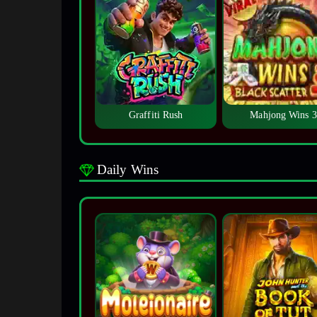
Graffiti Rush
Mahjong Wins 3
Daily Wins