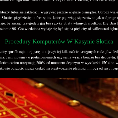
zenia każdego możliwości lokalu, korzyści wraz z kasyna, konta bankowego i
którzy lubią się zakładać i wygrywać jeszcze większe pieniądze. Oprócz wie
ottica pięćdziesięciu free spins, które pojawiają się zarówno jak nadprogra
ję, by zacząć przygodę z grą bez ryzyka utraty własnych środków. Big Bass B
ziomie 96. Gra wiedziona wydaje się być się na pięć city of willemstad bębn
Procedury Komputerów W Kasynie Slotica
tóry sposób najmniej parę, a najczęściej kilkanaście następnych rodzajów. Je
 spins. Jeśli mówimy o postanowieniach używania wraz z bonusu bez depozytu, 
lotica casino otrzymują 200% od momentu depozytu w wysokości 15€ albo w
nkowie odrzucić muszą czekać na przetworzenie płatności i mogą od razu rozp