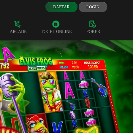
DAFTAR
LOGIN
ARCADE
TOGEL ONLINE
POKER