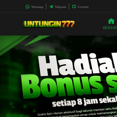
Whatsapp
Telegram
Livechat
BERAN