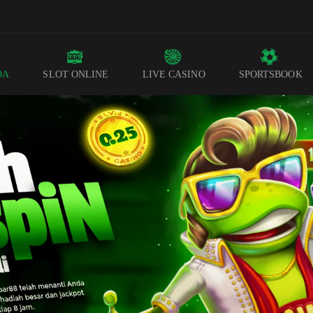
DA
SLOT ONLINE
LIVE CASINO
SPORTSBOOK