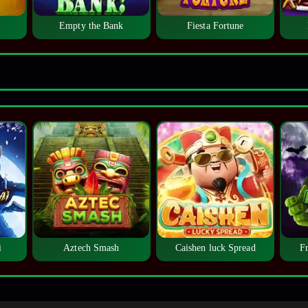
Empty the Bank
Fiesta Fortune
i
Aztech Smash
Caishen luck Spread
F