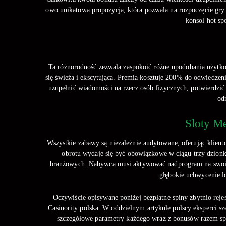
owo unikatowa propozycja, która pozwala na rozpoczęcie gry
konsol hot sp
Ta różnorodność zezwala zaspokoić różne upodobania użytkow
się świeża i ekscytująca. Premia kosztuje 200% do odwiedzeni
uzupełnić wiadomości na rzecz osób fizycznych, potwierdzić 
od
Sloty M
Wszystkie zabawy są niezależnie audytowane, oferując kliento
obrotu wydaje się być obowiązkowe w ciągu trzy dzionk
branżowych. Nabywca musi aktywować nadprogram na swoim k
głębokie uchwycenie l
Oczywiście opisywane poniżej bezpłatne spiny zbytnio rejes
Casinority polska. W oddzielnym artykule polscy eksperci s
szczegółowe parametry każdego wraz z bonusów razem spoś