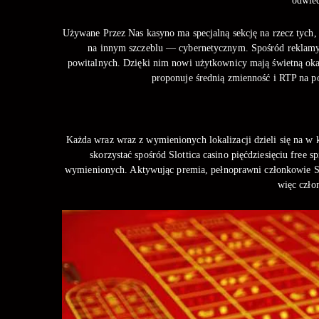
odwied
Używane Przez Nas kasyno ma specjalną sekcję na rzecz tych, 
na innym szczeblu — cybernetycznym. Spośród reklamy Sl
powitalnych. Dzięki nim nowi użytkownicy mają świetną okaz
proponuje średnią zmienność i RTP na po
Każda wraz wraz z wymienionych lokalizacji dzieli się na w k
skorzystać spośród Slottica casino pięćdziesięciu free
wymienionych. Aktywując premia, pełnoprawni członkowie S
więc czło