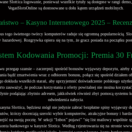
ane Slottica logowanie, ponieważ wszelkie tytuły są dostępne w rangi demo, 
VegasSlotsOnline są dostosowane u dołu kątem urządzeń mobilnych.
aństwo – Kasyno Internetowego 2025 – Recen
s tego świetnego twórcy komputerów raduje się ogromną popularnością. Slot 
azardowej. Rozgrywka opiera się na tym, że gracz posiada na początku post
stem Kodowania Promocji: Premia 30 F
ywu przegap szansie – zaczerpnij spośród bonusów wyjąwszy depozytu, ażeby
ytania bądź zmartwienia wraz z odbiorem bonusu, połącz się spośród działem ob
go dokłada wszelkich starań, aby uprzyjemnić doświadczenie polskiego użytk
o zauważyć, że podczas korzystania z oferty powitalnej nie można korzystać
edynie podążając zbytnio adresem, jakkolwiek również zbyt pomocą systemu 
odwiedzenia nabycia.
yna Slottica, będziesz mógł nie jedynie zabrać bezpłatne spiny wyjąwszy d
autów, którzy doceniają szeroki wybór komputerów, atrakcyjne bonusy i bardzo
zejść na swoją pocztę. W sekcji “Inbox” pojawi” “się list mailowy wspólnie s
konta bankowego w kasynie Slotica. Według rejestrowania się na stronie www