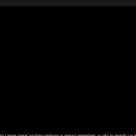
ia i może zostać wydana zarówno w postaci pieniężnej, w jaki to sposób i w 